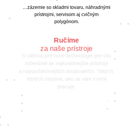
…zázemie so skladmi tovaru, náhradnými
prístrojmi, servisom aj cvičným
polygónom.
Ručíme
za naše prístroje
S vášňou pre nové technológie pre vás
vyberáme tie najkvalitnejšie prístroje
a najspoľahlivejších dodávateľov. Takých,
ktorých zaujíma, ako sa vám s nimi
pracuje.
Jedine
fair play
Konáme na rovinu a na nič sa nehráme.
Správame sa tak k zákazníkom i sebe