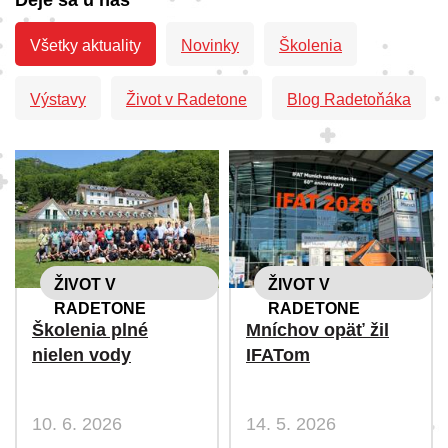
Deje sa u nás
Všetky aktuality
Novinky
Školenia
Výstavy
Život v Radetone
Blog Radetoňáka
ŽIVOT V
ŽIVOT V
RADETONE
RADETONE
Školenia plné
Mníchov opäť žil
nielen vody
IFATom
10. 6. 2026
14. 5. 2026