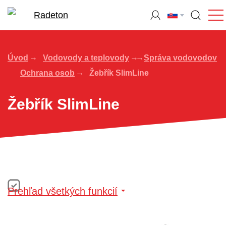
Úvod
Vodovody a teplovody
Správa vodovodov
Ochrana osob
Žebřík SlimLine
Žebřík SlimLine
Prehľad všetkých funkcií