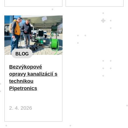
BLOG
Bezvýkopové
opravy kanalizácií s
technikou
Pipetronics
2. 4. 2026