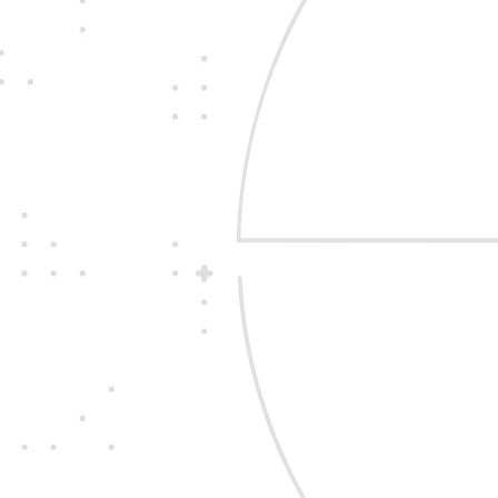
Jedine
fair play
Konáme na rovinu a 
nehráme. Správame 
zákazníkom i sebe 