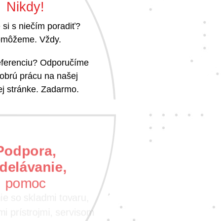
Nikdy!
 si s niečím poradiť?
môžeme. Vždy.
referenciu? Odporučíme
obrú prácu na našej
j stránke. Zadarmo.
Podpora,
delávanie,
pomoc
e so skladmi tovaru,
i prístrojmi, servisom