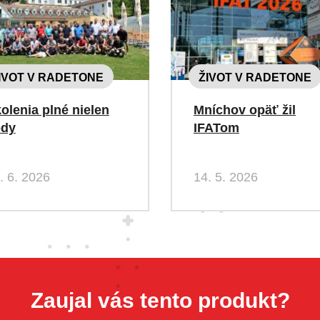
IVOT V RADETONE
ŽIVOT V RADETONE
olenia plné nielen
Mníchov opäť žil
ody
IFATom
. 6. 2026
14. 5. 2026
Zaujal vás tento produkt?