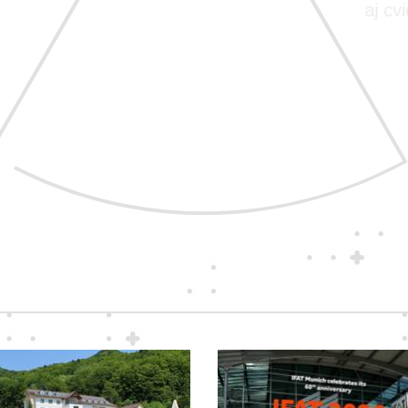
aj c
za naše prístroje
S vášňou pre nové technológie
pre vás vyberáme tie
najkvalitnejšie prístroje
a najspoľahlivejších dodávateľov.
Takých, ktorých zaujíma, ako sa
vám s nimi pracuje.