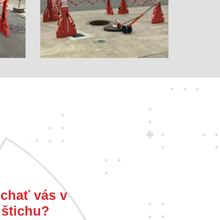
chať vás v
štichu?