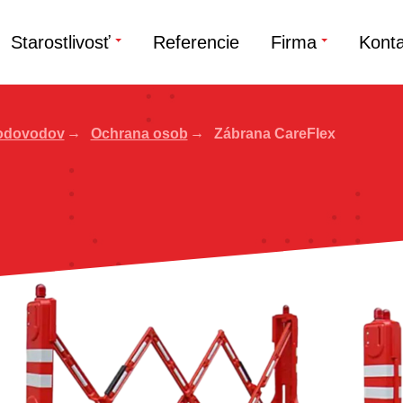
Starostlivosť
Referencie
Firma
Konta
odovodov
Ochrana osob
Zábrana CareFlex