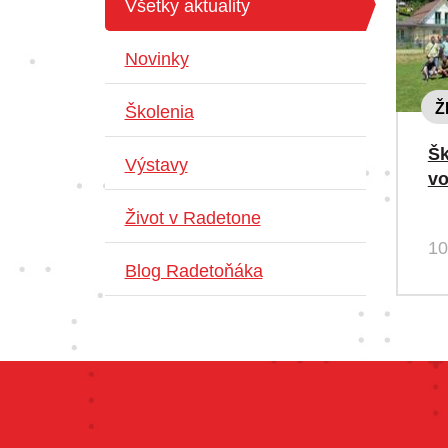
Všetky aktuality
Novinky
Ž
Školenia
Šk
Výstavy
v
Život v Radetone
10
Blog Radetoňáka