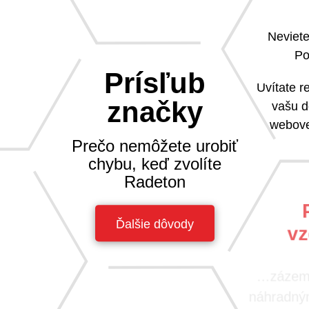
Neviete
Po
Prísľub
Uvítate 
značky
vašu d
webove
Prečo nemôžete urobiť
chybu, keď zvolíte
Radeton
Ďalšie dôvody
vz
na nič sa
sa tak k
navzájom.
…zázemi
náhradným
Ručíme