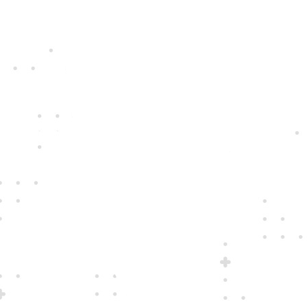
Jedine
fair play
Konáme na rovinu a na nič sa nehráme.
Správame sa tak k zákazníkom i sebe
navzájom.