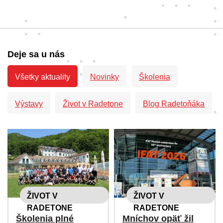
Deje sa u nás
Všetky aktuality
Novinky
Školenia
Výstavy
Život v Radetone
Blog Radetoňáka
ŽIVOT V
ŽIVOT V
RADETONE
RADETONE
Školenia plné
Mníchov opäť žil