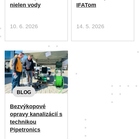
nielen vody
IFATom
10. 6. 2026
14. 5. 2026
BLOG
Bezvýkopové
opravy kanalizácií s
technikou
Pipetronics