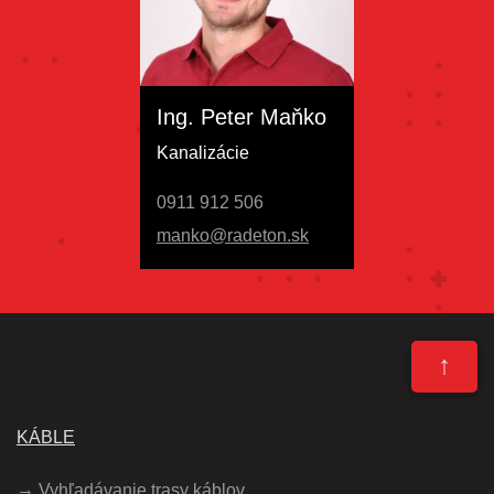
Ing. Peter Maňko
Kanalizácie
0911 912 506
manko@radeton.sk
↑
KÁBLE
Vyhľadávanie trasy káblov