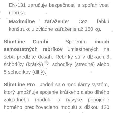
EN-131 zaručuje bezpečnosť a spoľahlivosť
rebríka.
Maximálne zaťaženie
: Cez ľahkú
konštrukciu zvládne zaťaženie až 150 kg.
SlimLine Combi
- Spojením
dvoch
samostatných rebríkov
umiestnených na
seba predĺžite dosah. Rebríky sú v dĺžkach 3
schodíky (krátky), 4 schodíky (stredné) alebo
5 schodíkov (dlhý).
SlimLine Pro
- Jedná sa o modulárny systém,
ktorý umožňuje spojenie krátkeho alebo dlhého
základného modulu a navyše pripojenie
horného predlžovacieho modulu s dĺžkou 120