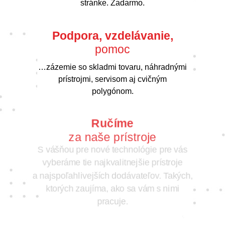
stránke. Zadarmo.
Podpora, vzdelávanie,
pomoc
…zázemie so skladmi tovaru, náhradnými
prístrojmi, servisom aj cvičným
polygónom.
Ručíme
za naše prístroje
S vášňou pre nové technológie pre vás
vyberáme tie najkvalitnejšie prístroje
a najspoľahlivejších dodávateľov. Takých,
ktorých zaujíma, ako sa vám s nimi
pracuje.