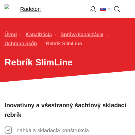
Úvod
Kanalizácia
Správa kanalizácie
Ochrana osôb
Rebrík SlimLine
Rebrík SlimLine
Inovatívny a všestranný šachtový skladací
rebrík
Ľahká a skladacia konštrukcia