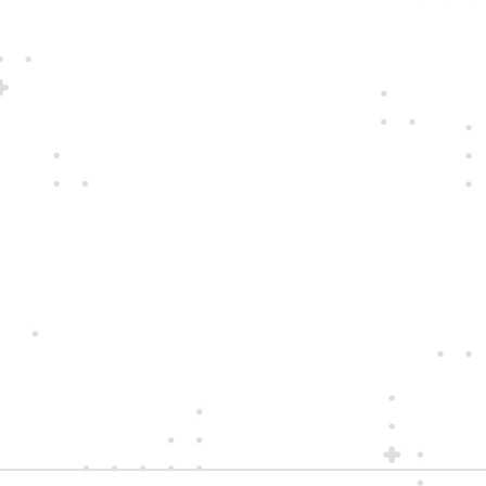
Konáme na rovinu a na nič sa nehráme.
Správame sa tak k zákazníkom i sebe
navzájom.