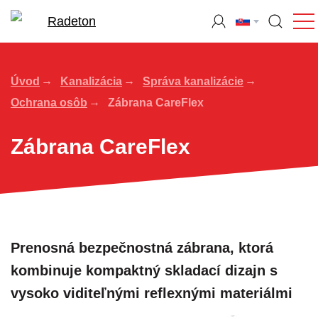
Úvod
Kanalizácia
Správa kanalizácie
Ochrana osôb
Zábrana CareFlex
Zábrana CareFlex
Prenosná bezpečnostná zábrana, ktorá
kombinuje kompaktný skladací dizajn s
vysoko viditeľnými reflexnými materiálmi