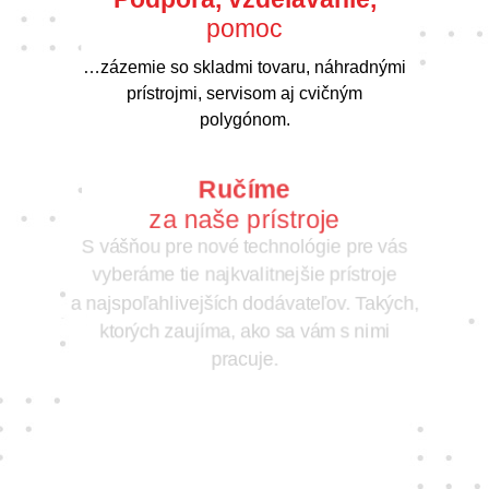
pomoc
…zázemie so skladmi tovaru, náhradnými
prístrojmi, servisom aj cvičným
polygónom.
Ručíme
za naše prístroje
S vášňou pre nové technológie pre vás
vyberáme tie najkvalitnejšie prístroje
a najspoľahlivejších dodávateľov. Takých,
ktorých zaujíma, ako sa vám s nimi
pracuje.
Jedine
fair play