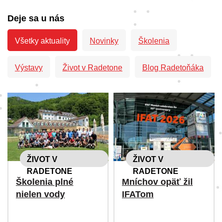
Deje sa u nás
Všetky aktuality
Novinky
Školenia
Výstavy
Život v Radetone
Blog Radetoňáka
ŽIVOT V
ŽIVOT V
RADETONE
RADETONE
Školenia plné
Mníchov opäť žil
nielen vody
IFATom