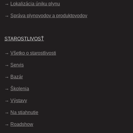
Lokalizácia úniku plynu
Správa plynovodov a produktovodov
STAROSTLIVOSŤ
Všetko o starostlivosti
Servis
Bazár
Školenia
Výstavy
Na stiahnutie
Roadshow