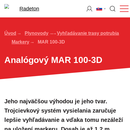
Úvod
Plynovody
Vyhľadávanie trasy potrubia
Markery
MAR 100-3D
Analógový MAR 100-3D
Jeho najväčšou výhodou je jeho tvar.
Trojcievkový systém vysielania zaručuje
lepšie vyhľadávanie a vďaka tomu nezáleží
na uložení markeru. Dosah je až 1,2 m.