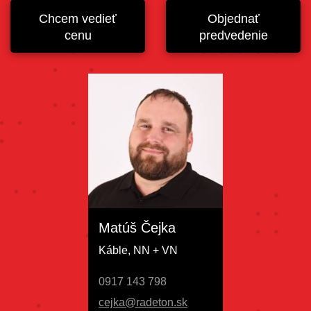
Chcem vedieť
Objednať
cenu
predvedenie
Matúš Čejka
Káble, NN + VN
0917 143 798
cejka@radeton.sk