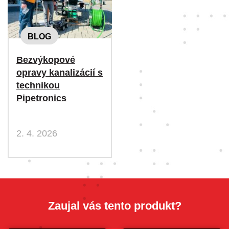
BLOG
Bezvýkopové
opravy kanalizácií s
technikou
Pipetronics
2. 4. 2026
Zaujal vás tento produkt?