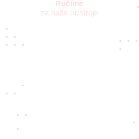
Ručíme
za naše prístroje
S vášňou pre nové technológie pre vás
vyberáme tie najkvalitnejšie prístroje
a najspoľahlivejších dodávateľov. Takých,
ktorých zaujíma, ako sa vám s nimi
pracuje.
Jedine
fair play
Konáme na rovinu a na nič sa nehráme.
Správame sa tak k zákazníkom i sebe
navzájom.