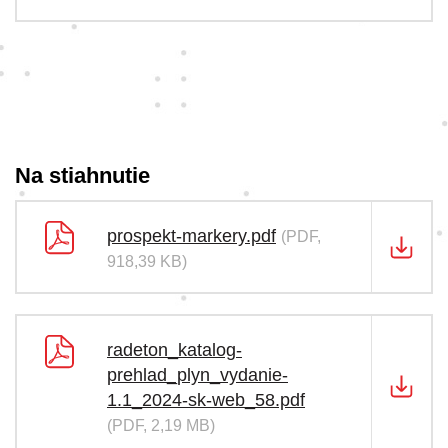
Na stiahnutie
prospekt-markery.pdf
(PDF,
918,39 KB)
radeton_katalog-
prehlad_plyn_vydanie-
1.1_2024-sk-web_58.pdf
(PDF, 2,19 MB)