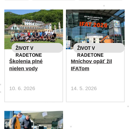
ŽIVOT V
ŽIVOT V
RADETONE
RADETONE
Školenia plné
Mníchov opäť žil
nielen vody
IFATom
10. 6. 2026
14. 5. 2026