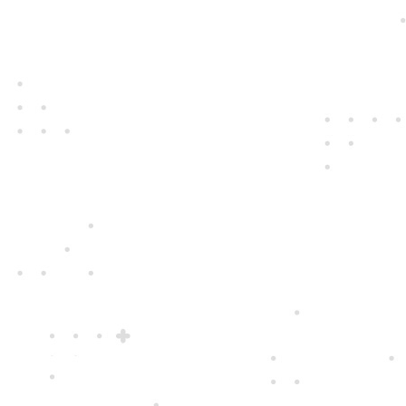
Jedine
fair play
Konáme na rovinu a na nič sa nehráme.
Správame sa tak k zákazníkom i sebe
navzájom.