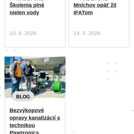
Školenia plné
Mníchov opäť žil
nielen vody
IFATom
10. 6. 2026
14. 5. 2026
BLOG
Bezvýkopové
opravy kanalizácií s
technikou
Pipetronics