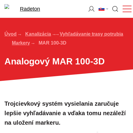
Úvod
Kanalizácia
Vyhľadávanie trasy potrubia
Markery
MAR 100-3D
Analogový MAR 100-3D
Trojcievkový systém vysielania zaručuje
lepšie vyhľadávanie a vďaka tomu nezáleží
na uložení markeru.