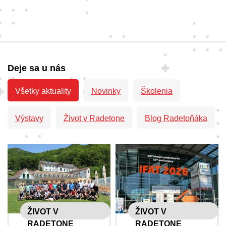
Deje sa u nás
Všetky aktuality
Novinky
Školenia
Výstavy
Život v Radetone
Blog Radetoňáka
ŽIVOT V
ŽIVOT V
RADETONE
RADETONE