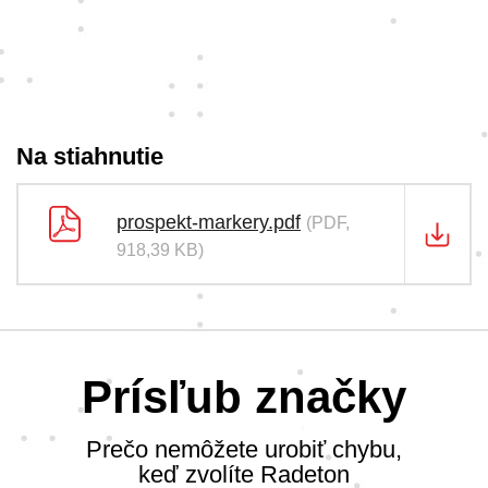
Na stiahnutie
prospekt-markery.pdf
(PDF,
918,39 KB)
Prísľub značky
Prečo nemôžete urobiť chybu,
keď zvolíte Radeton