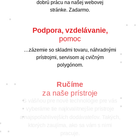
dobrú prácu na našej webovej
stránke. Zadarmo.
Podpora, vzdelávanie,
pomoc
…zázemie so skladmi tovaru, náhradnými
prístrojmi, servisom aj cvičným
polygónom.
Ručíme
za naše prístroje
S vášňou pre nové technológie pre vás
vyberáme tie najkvalitnejšie prístroje
a najspoľahlivejších dodávateľov. Takých,
ktorých zaujíma, ako sa vám s nimi
pracuje.