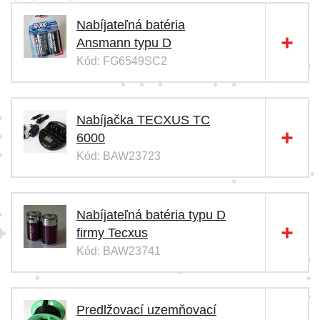
Nabíjateľná batéria
Ansmann typu D
Kód: FG6549SC2
Nabíjačka TECXUS TC
6000
Kód: BAW23723
Nabíjateľná batéria typu D
firmy Tecxus
Kód: BAW23741
Predlžovací uzemňovací