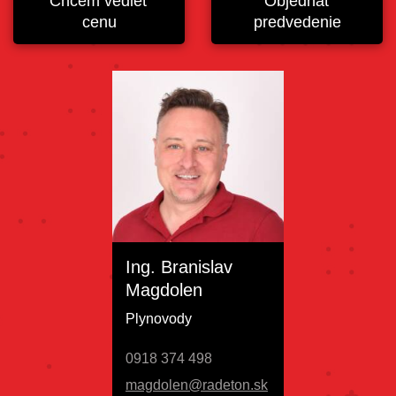
Chcem vedieť
Objednať
cenu
predvedenie
Ing. Branislav
Magdolen
Plynovody
0918 374 498
magdolen@radeton.sk