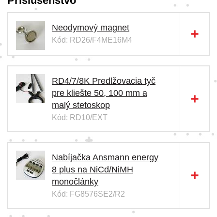
Príslušenstvo
Neodymový magnet
Kód: RD26/F4ME16M4
RD4/7/8K Predlžovacia tyč
pre kliešte 50, 100 mm a
malý stetoskop
Kód: RD10/EXT
Nabíjačka Ansmann energy
8 plus na NiCd/NiMH
monočlánky
Kód: FG8576SE2/R2