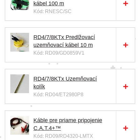
kábel 100 m
Kód: RNESC/SC
RD4/7/8KTx Predlžovací
uzemňovací kábel 10 m
Kód: RD09/GD0859V1
RD4/7/8KTx Uzemňovací
kolík
Kód: RD04/ET2980P8
Káble pre priame pripojenie
C.A.T.4+™
Kód: RD09/RD4320-LMTX