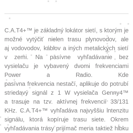
C.A.T4+™ je základný lokátor sietí, s ktorým je
možné vytýčiť nielen trasu plynovodov, ale
aj vodovodov, káblov a iných metalických sietí
v zemi. Na pasívne vyhľadávanie bez
vysielaču je vybavený dvomi frekvenciami
Power a Radio. Kde
pasívna frekvencia nestačí, aplikuje do potrubí
striedavý signál z 1 W vysielača Genny4™
a trasuje na tzv. aktívnej frekvencií 33/131
KHz. C.A.T4+™ vyhľadáva najvyššiu intenzitu
signálu, ktorá kopíruje trasu siete. Okrem
vyhľadávania trasy prijímač meria taktiež hĺbku