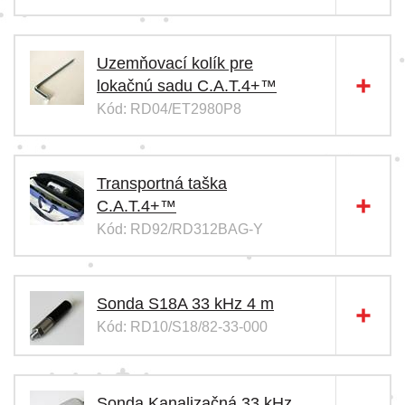
Uzemňovací kolík pre
lokačnú sadu C.A.T.4+™
Kód: RD04/ET2980P8
Transportná taška
C.A.T.4+™
Kód: RD92/RD312BAG-Y
Sonda S18A 33 kHz 4 m
Kód: RD10/S18/82-33-000
Sonda Kanalizačná 33 kHz