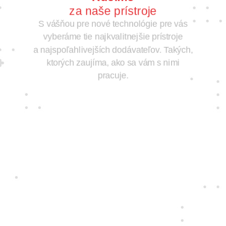
za naše prístroje
S vášňou pre nové technológie pre vás
vyberáme tie najkvalitnejšie prístroje
a najspoľahlivejších dodávateľov. Takých,
ktorých zaujíma, ako sa vám s nimi
pracuje.
Jedine
fair play
Konáme na rovinu a na nič sa nehráme.
Správame sa tak k zákazníkom i sebe
navzájom.