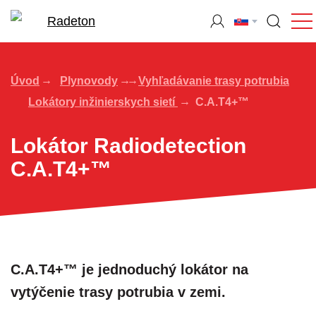
Úvod
Plynovody
Vyhľadávanie trasy potrubia
Lokátory inžinierskych sietí
C.A.T4+™
Lokátor Radiodetection
C.A.T4+™
C.A.T4+™ je jednoduchý lokátor na
vytýčenie trasy potrubia v zemi.