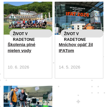
ŽIVOT V
ŽIVOT V
RADETONE
RADETONE
Školenia plné
Mníchov opäť žil
nielen vody
IFATom
10. 6. 2026
14. 5. 2026