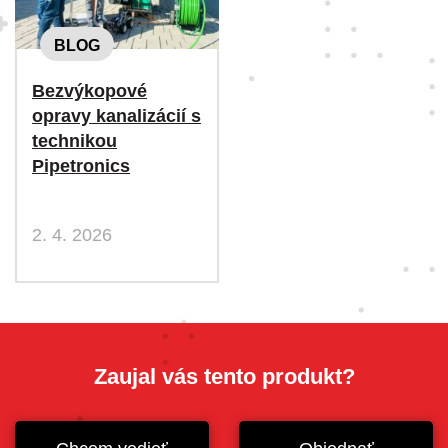
BLOG
Bezvýkopové
opravy kanalizácií s
technikou
Pipetronics
2. 4. 2026
Zaujal vás tento produkt?