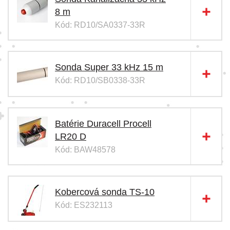
8 m
Kód: RD10/SA0337-33R
Sonda Super 33 kHz 15 m
Kód: RD10/SB0338-33R
Batérie Duracell Procell
LR20 D
Kód: BAW48578
Kobercová sonda TS-10
Kód: ES232113