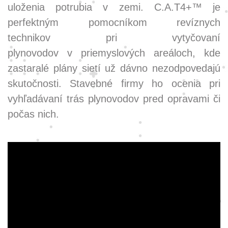
uloženia potrubia v zemi. C.A.T4+™ je
perfektným pomocníkom revíznych
technikov pri vytyčovaní
plynovodov v priemyslových areáloch, kde
zastaralé plány sietí už dávno nezodpovedajú
skutočnosti. Stavebné firmy ho ocenia pri
vyhľadávaní trás plynovodov pred opravami či
počas nich.