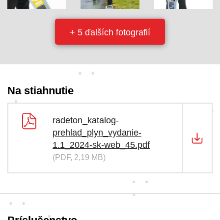
+ 5 ďalších fotografií
Na stiahnutie
radeton_katalog-
prehlad_plyn_vydanie-
1.1_2024-sk-web_45.pdf
(PDF, 2,19 MB)