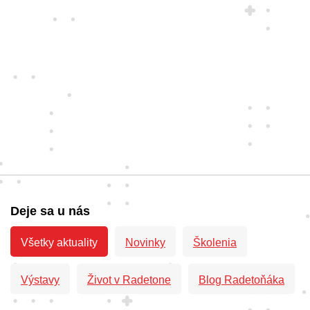
35 rokov
skúseností
Určite sme už niekedy našli riešenie, aké
teraz hľadáte vy. Vieme vám pomôcť.
Deje sa u nás
Všetky aktuality
Novinky
Školenia
Výstavy
Život v Radetone
Blog Radetoňáka