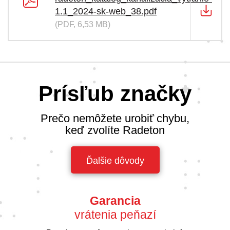
1.1_2024-sk-web_38.pdf
(PDF, 6,53 MB)
Prísľub značky
Prečo nemôžete urobiť chybu,
keď zvolíte Radeton
Ďalšie dôvody
Garancia
vrátenia peňazí