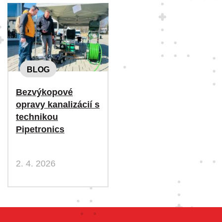
BLOG
Bezvýkopové
opravy kanalizácií s
technikou
Pipetronics
2. 4. 2026