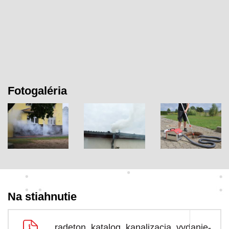
Fotogaléria
Na stiahnutie
radeton_katalog_kanalizacia_vydanie-