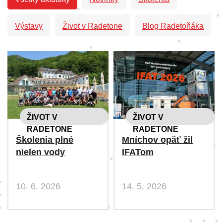
Výstavy
Život v Radetone
Blog Radetoňáka
ŽIVOT V
ŽIVOT V
RADETONE
RADETONE
Školenia plné
Mníchov opäť žil
nielen vody
IFATom
10. 6. 2026
14. 5. 2026