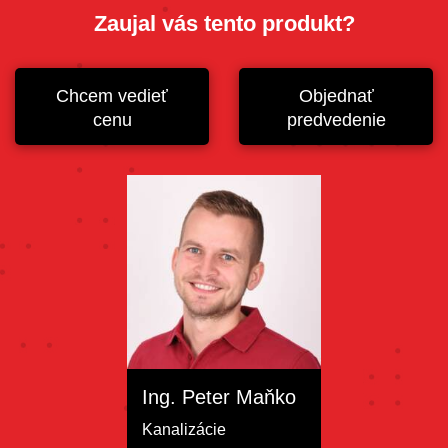
Zaujal vás tento produkt?
Chcem vedieť
Objednať
cenu
predvedenie
Ing. Peter Maňko
Kanalizácie