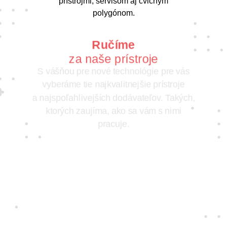
prístrojmi, servisom aj cvičným
polygónom.
Ručíme
za naše prístroje
S vášňou pre nové technológie pre vás
vyberáme tie najkvalitnejšie prístroje
a najspoľahlivejších dodávateľov. Takých,
ktorých zaujíma, ako sa vám s nimi
pracuje.
Jedine
fair play
Konáme na rovinu a na nič sa nehráme.
Správame sa tak k zákazníkom i sebe
navzájom.