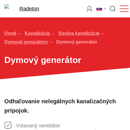
Úvod
Kanalizácia
Správa kanalizácie
Dymové generátory
Dymový generátor
Dymový generátor
Odhaľovanie nelegálnych kanalizačných
prípojok.
Vstavaný ventilátor