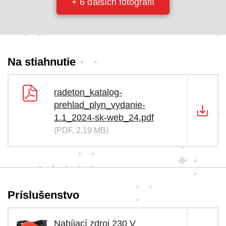
+ 6 ďalších fotografií
Na stiahnutie
radeton_katalog-
prehlad_plyn_vydanie-
1.1_2024-sk-web_24.pdf
(PDF, 2,19 MB)
Príslušenstvo
Nabíjací zdroj 230 V