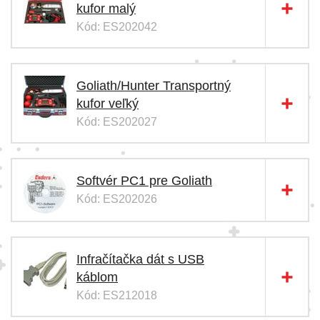
kufor malý
Kód: ES202042
Goliath/Hunter Transportný
kufor veľký
Kód: ES202027
Softvér PC1 pre Goliath
Kód: ES202026
Infračítačka dát s USB
káblom
Kód: ES212018