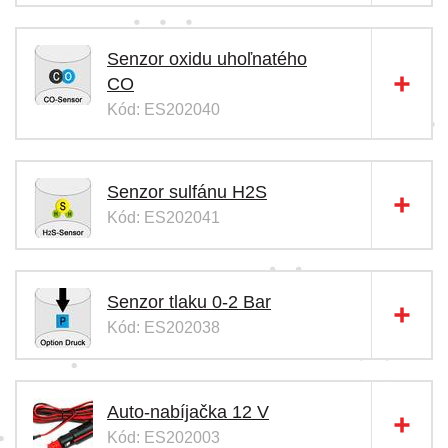
Senzor oxidu uhoľnatého
CO
Kód: ES202040
Senzor sulfánu H2S
Kód: ES202041
Senzor tlaku 0-2 Bar
Kód: ES202038
Auto-nabíjačka 12 V
Kód: ES202003