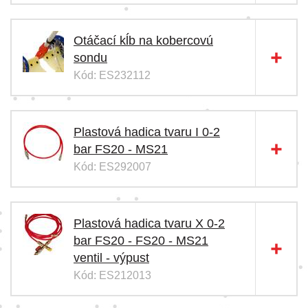
Otáčací kĺb na kobercovú
sondu
Kód: ES232112
Plastová hadica tvaru I 0-2
bar FS20 - MS21
Kód: ES292007
Plastová hadica tvaru X 0-2
bar FS20 - FS20 - MS21
ventil - výpust
Kód: ES212013