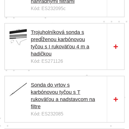
náhradnými filtrami
Kód: ES232095c
Trojuholníková sonda s
predĺženou karbónovou
tyčou s I rukoväťou 4 m a
hadičkou
Kód: ES271126
Sonda do vrtov s
karbónovou tyčou s T
rukoväťou a nadstavcom na
filtre
Kód: ES232085