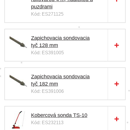
puzdrami
Kód: ES271125
Zapichovacia sondovacia
tyč 128 mm
Kód: ES391005
Zapichovacia sondovacia
tyč 182 mm
Kód: ES391006
Kobercová sonda TS-10
Kód: ES232113