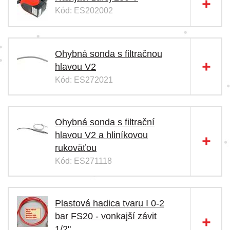
Kód: ES202002
Ohybná sonda s filtračnou
hlavou V2
Kód: ES272021
Ohybná sonda s filtrační
hlavou V2 a hliníkovou
rukoväťou
Kód: ES271118
Plastová hadica tvaru I 0-2
bar FS20 - vonkajší závit
1/2"