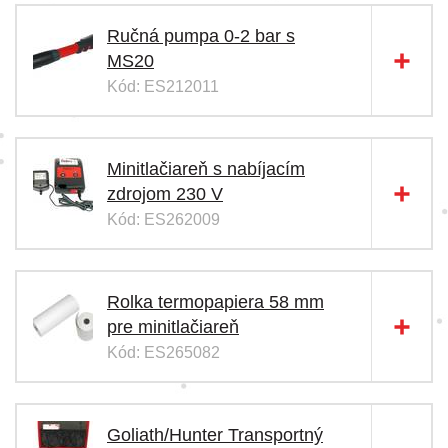
Ručná pumpa 0-2 bar s
MS20
Kód: ES212011
Minitlačiareň s nabíjacím
zdrojom 230 V
Kód: ES262009
Rolka termopapiera 58 mm
pre minitlačiareň
Kód: ES265082
Goliath/Hunter Transportný