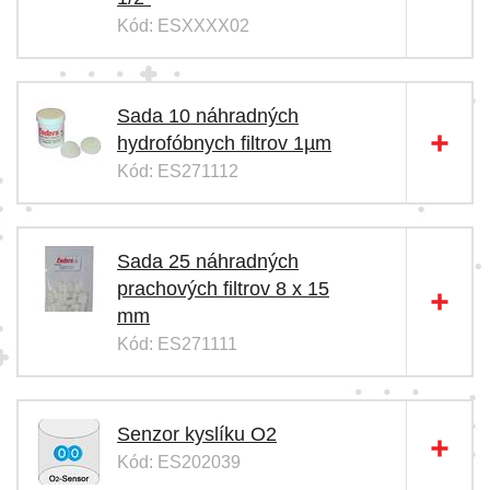
Kód: ESXXXX02
Sada 10 náhradných
hydrofóbnych filtrov 1µm
Kód: ES271112
Sada 25 náhradných
prachových filtrov 8 x 15
mm
Kód: ES271111
Senzor kyslíku O2
Kód: ES202039