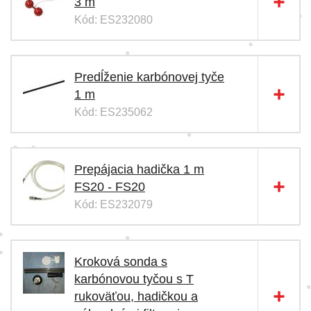
3 m
Kód: ES232080
Predĺženie karbónovej tyče
1 m
Kód: ES235062
Prepájacia hadička 1 m
FS20 - FS20
Kód: ES232079
Kroková sonda s
karbónovou tyčou s T
rukoväťou, hadičkou a