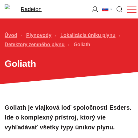
Úvod
Plynovody
Lokalizácia úniku plynu
Detektory zemného plynu
Goliath
Goliath
Goliath je vlajková loď spoločnosti Esders.
Ide o komplexný prístroj, ktorý vie
vyhľadávať všetky typy únikov plynu.