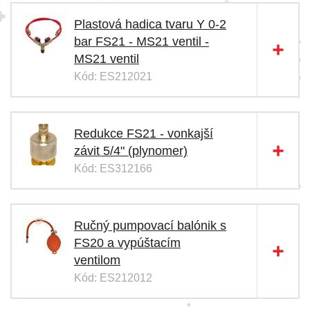
Plastová hadica tvaru Y 0-2
bar FS21 - MS21 ventil -
MS21 ventil
Kód: ES212021
Redukce FS21 - vonkajší
závit 5/4" (plynomer)
Kód: ES312166
Ručný pumpovací balónik s
FS20 a vypúštacím
ventilom
Kód: ES212012