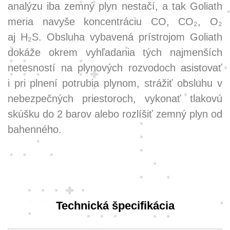
analýzu iba zemný plyn nestačí, a tak Goliath
meria navyše koncentráciu CO, CO₂, O₂
aj H₂S. Obsluha vybavená prístrojom Goliath
dokáže okrem vyhľadania tých najmenších
netesností na plynových rozvodoch asistovať
i pri plnení potrubia plynom, strážiť obsluhu v
nebezpečných priestoroch, vykonať tlakovú
skúšku do 2 barov alebo rozlíšiť zemný plyn od
bahenného.
Technická špecifikácia