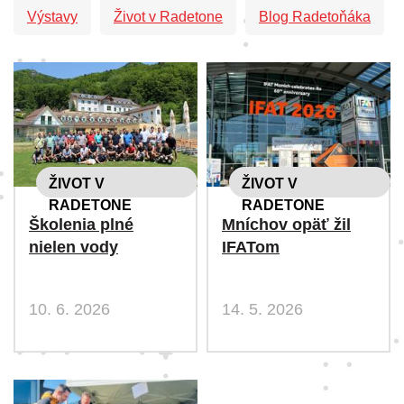
Výstavy
Život v Radetone
Blog Radetoňáka
ŽIVOT V
ŽIVOT V
RADETONE
RADETONE
Školenia plné
Mníchov opäť žil
nielen vody
IFATom
10. 6. 2026
14. 5. 2026