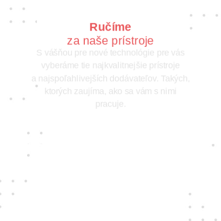
Ručíme
za naše prístroje
S vášňou pre nové technológie pre vás
vyberáme tie najkvalitnejšie prístroje
a najspoľahlivejších dodávateľov. Takých,
ktorých zaujíma, ako sa vám s nimi
pracuje.
Jedine
fair play
Konáme na rovinu a na nič sa nehráme.
Správame sa tak k zákazníkom i sebe
navzájom.