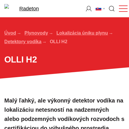
Úvod
Plynovody
Lokalizácia úniku plynu
Detektory vodíka
OLLI H2
OLLI H2
Malý ľahký, ale výkonný detektor vodíka na
lokalizáciu netesností na nadzemných
alebo podzemných vodíkových rozvodoch s
certifikáciou do výbušného prostredia.