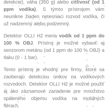
detekcie), váha (350 g) alebo
citlivosť (od 1
ppm vodíka)
. S týmto prístrojom vám
neunikne žiaden netesniaci rozvod vodíka, či
už nadzemný alebo podzemný.
Detektor OLLI H2 meria
vodík od 1 ppm do
100 % OBJ
. Prístroj je možné vybaviť aj
senzorom metánu (od 1 ppm do 100 % OBJ) a
tlaku (0 - 1 bar).
Tento prístroj je vhodný pre firmy, ktoré sa
zaoberajú detekciou únikov na vodíkových
rozvodoch. Detektor OLLI H2 je možné použiť
aj ako záznamové zariadenie pre množstvo
spáleného objemu vodíka na mobilných
flérach.