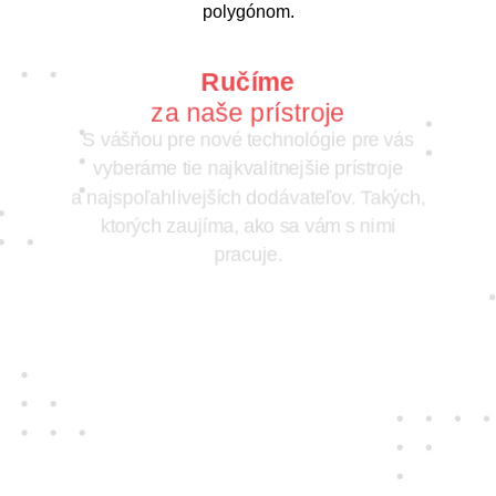
polygónom.
Ručíme
za naše prístroje
S vášňou pre nové technológie pre vás
vyberáme tie najkvalitnejšie prístroje
a najspoľahlivejších dodávateľov. Takých,
ktorých zaujíma, ako sa vám s nimi
pracuje.
Jedine
fair play
Konáme na rovinu a na nič sa nehráme.
Správame sa tak k zákazníkom i sebe
navzájom.