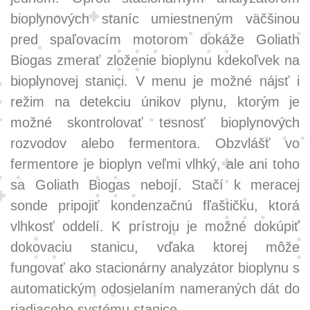
bioplynových staníc umiestneným väčšinou
pred spaľovacím motorom dokáže Goliath
Biogas zmerať zloženie bioplynu kdekoľvek na
bioplynovej stanici. V menu je možné nájsť i
režim na detekciu únikov plynu, ktorým je
možné skontrolovať tesnosť bioplynových
rozvodov alebo fermentora. Obzvlášť vo
fermentore je bioplyn veľmi vlhký, ale ani toho
sa Goliath Biogas nebojí. Stačí k meracej
sonde pripojiť kondenzačnú fľaštičku, ktorá
vlhkosť oddelí. K prístroju je možné dokúpiť
dokovaciu stanicu, vďaka ktorej môže
fungovať ako stacionárny analyzátor bioplynu s
automatickým odosielaním nameraných dát do
riadiaceho systému stanice.