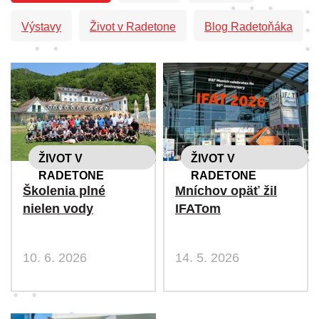
Výstavy
Život v Radetone
Blog Radetoňáka
ŽIVOT V
ŽIVOT V
RADETONE
RADETONE
Školenia plné
Mníchov opäť žil
nielen vody
IFATom
10. 6. 2026
14. 5. 2026