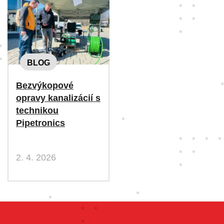
BLOG
Bezvýkopové
opravy kanalizácií s
technikou
Pipetronics
2. 4. 2026