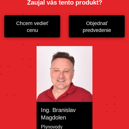
Zaujal vás tento produkt?
Chcem vedieť
Objednať
cenu
predvedenie
Ing. Branislav
Magdolen
Plynovody