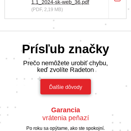
1.1_2024-sk-web_36.pdf
(PDF, 2,19 MB)
Prísľub značky
Prečo nemôžete urobiť chybu,
keď zvolíte Radeton
Ďalšie dôvody
Garancia
vrátenia peňazí
Po roku sa opýtame, ako ste spokojní.