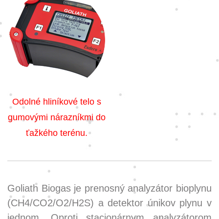
Odolné hliníkové telo s
gumovými nárazníkmi do
ťažkého terénu.
Goliath Biogas je prenosný analyzátor bioplynu
(CH4/CO2/O2/H2S) a detektor únikov plynu v
jednom. Oproti stacionárnym analyzátorom