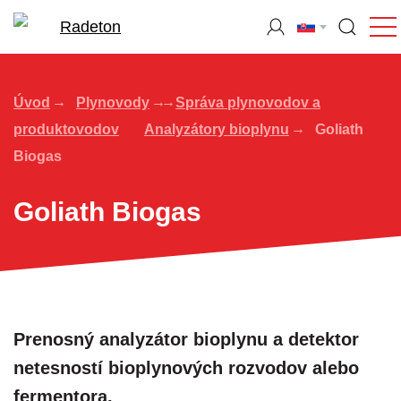
Úvod
Plynovody
Správa plynovodov a
produktovodov
Analyzátory bioplynu
Goliath
Biogas
Goliath Biogas
Prenosný analyzátor bioplynu a detektor
netesností bioplynových rozvodov alebo
fermentora.