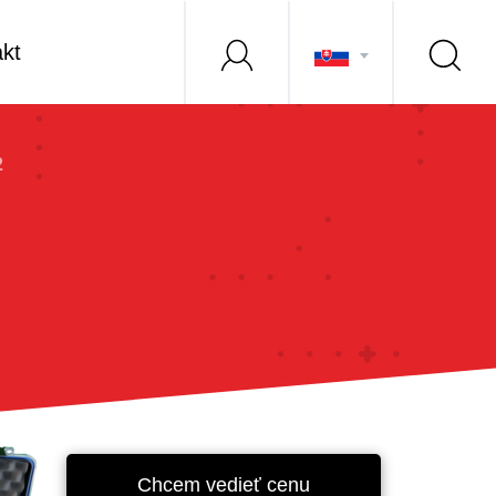
kt
2
Chcem vedieť cenu