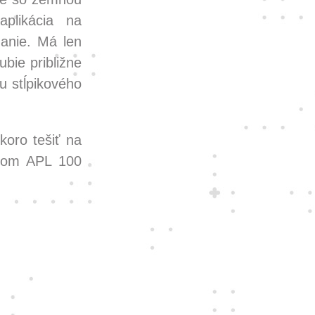
plikácia na
danie. Má len
ubie približne
u stĺpikového
koro tešiť na
zvom APL 100