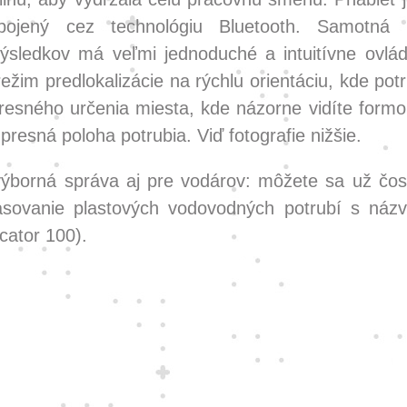
pojený cez technológiu Bluetooth. Samotná a
ýsledkov má veľmi jednoduché a intuitívne ovlá
ežim predlokalizácie na rýchlu orientáciu, kde potr
presného určenia miesta, kde názorne vidíte formo
 presná poloha potrubia. Viď fotografie nižšie.
ýborná správa aj pre vodárov: môžete sa už čos
rasovanie plastových vodovodných potrubí s ná
cator 100).