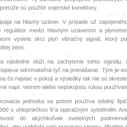
, pretože sú použité vojenské konektory.
ripája na hlavný uzáver. V prípade už zapojenéh
e regulátor medzi hlavným uzáverom a plynom
otom vysiela skrz plyn vibračný signál, ktorý p
litej zemi.
 následne slúži na zachytenie tohto signálu. 
ispieva odnímateľná tyč na prenášanie. Tým je son
a čo najviac v pokoji a výsledky tak nie sú skresl
né napr. vetrom alebo nepokojnou rukou používat
covacia jednotka sa potom používa odolný špič
600 s uhlopriečkou 6“a operačným systémom And
etivosť do akýchkoľvek svetelných podmieno
ilnú, aby vydržala celú pracovnú smenu. Phablet