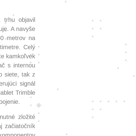
trhu objavil
uje. A navyše
00 metrov na
imetre. Celý
ete kamkoľvek
ač s internou
 siete, tak z
ujúci signál
hablet Trimble
pojenie.
nutné zložité
j začiatočník
 komponentov