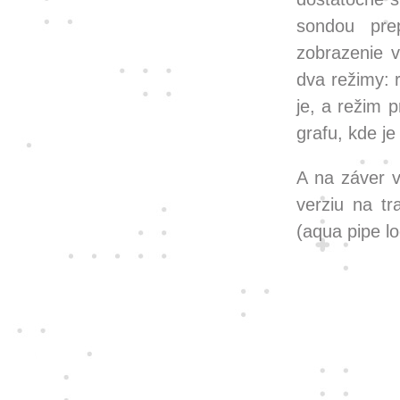
sondou pre
zobrazenie v
dva režimy: r
je, a režim 
grafu, kde je
A na záver v
verziu na t
(aqua pipe lo