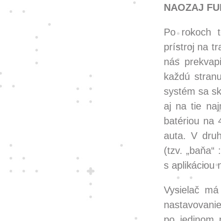
NAOZAJ F
Po rokoch t
prístroj na 
nás prekvap
každú stran
systém sa sk
aj na tie na
batériou na 
auta. V dru
(tzv. „baňa“ 
s aplikáciou
Vysielač má 
nastavovanie
po jedinom 