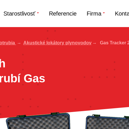
Starostlivosť
Referencie
Firma
Konta
otrubia
Akustické lokátory plynovodov
Gas Tracker 
h
rubí Gas