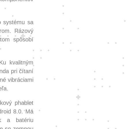
o systému sa
erom. Rázový
otom spôsobí
Ku kvalitným
da pri čítaní
ené vibráciami
eľa.
kový phablet
roid 8.0. Má
k a batériu
 je so zemnou