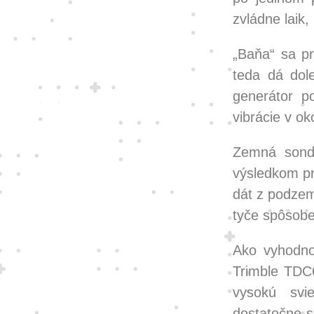
zvládne laik
„Baňa“ sa p
teda dá dol
generátor p
vibrácie v oko
Zemná sonda
výsledkom pr
dát z podzemi
tyče spôsobe
Ako vyhodno
Trimble TDC
vysokú svi
dostatočne s