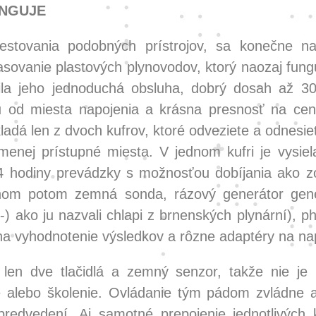
UNGUJE
estovania podobných prístrojov, sa konečne na 
trasovanie plastových plynovodov, ktorý naozaj fung
ila jeho jednoduchá obsluha, dobrý dosah až 3
u od miesta napojenia a krásna presnosť na cent
ladá len z dvoch kufrov, ktoré odveziete a odnesi
jmenej prístupné miesta. V jednom kufri je vysiel
4 hodiny prevádzky s možnosťou dobíjania ako zo
hom potom zemná sonda, rázový generátor gener
:-) ako ju nazvali chlapi z brnenských plynární), p
 na vyhodnotenie výsledkov a rôzne adaptéry na na
len dve tlačidlá a zemný senzor, takže nie je 
 alebo školenie. Ovládanie tým pádom zvládne a
predvedení. Aj samotné prepojenie jednotlivých