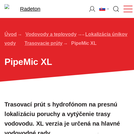
Úvod
Vodovody a teplovody
Lokalizácia únikov
vody
Trasovacie prúty
PipeMic XL
PipeMic XL
Trasovací prút s hydrofónom na presnú
lokalizáciu poruchy a vytýčenie trasy
vodovodu. XL verzia je určená na hlavné
vodovodné rady.