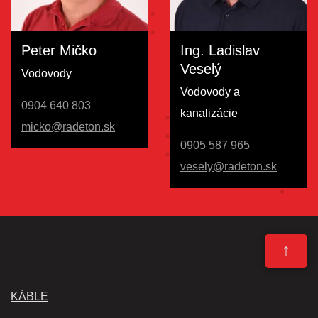
Peter Mičko
Ing. Ladislav
Veselý
Vodovody
Vodovody a
0904 640 803
kanalizácie
micko@radeton.sk
0905 587 965
vesely@radeton.sk
↑
KÁBLE