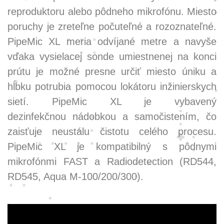
reproduktoru alebo pôdneho mikrofónu. Miesto
poruchy je zreteľne počuteľné a rozoznateľné.
PipeMic XL meria odvíjané metre a navyše
vďaka vysielacej sonde umiestnenej na konci
prútu je možné presne určiť miesto úniku a
hĺbku potrubia pomocou lokátoru inžinierskych
sietí. PipeMic XL je vybavený
dezinfekčnou nádobkou a samočistením, čo
zaisťuje neustálu čistotu celého procesu.
PipeMic XL je kompatibilný s pôdnymi
mikrofónmi FAST a Radiodetection (RD544,
RD545, Aqua M-100/200/300).