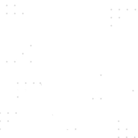
fair play
Konáme na rovinu a na nič sa nehráme.
Správame sa tak k zákazníkom i sebe
navzájom.