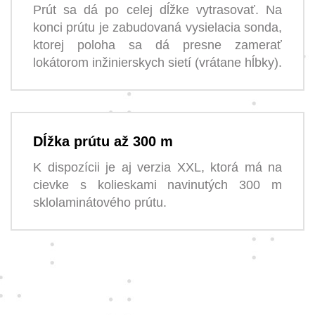
Prút sa dá po celej dĺžke vytrasovať. Na
konci prútu je zabudovaná vysielacia sonda,
ktorej poloha sa dá presne zamerať
lokátorom inžinierskych sietí (vrátane hĺbky).
Dĺžka prútu až 300 m
K dispozícii je aj verzia XXL, ktorá má na
cievke s kolieskami navinutých 300 m
sklolaminátového prútu.