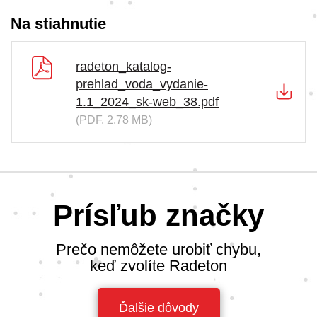
Na stiahnutie
radeton_katalog-
prehlad_voda_vydanie-
1.1_2024_sk-web_38.pdf
(PDF, 2,78 MB)
Prísľub značky
Prečo nemôžete urobiť chybu,
keď zvolíte Radeton
Ďalšie dôvody