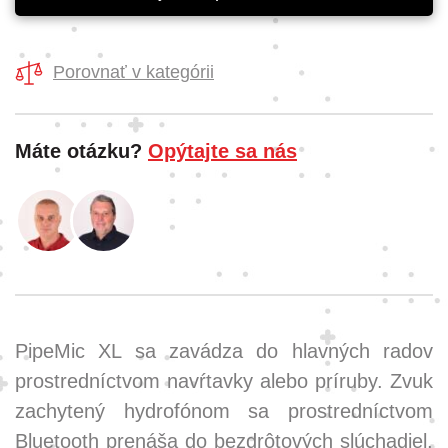
Porovnať v kategórii
Máte otázku?
Opýtajte sa nás
PipeMic XL sa zavádza do hlavných radov
prostredníctvom navŕtavky alebo príruby. Zvuk
zachytený hydrofónom sa prostredníctvom
Bluetooth prenáša do bezdrôtových slúchadiel,