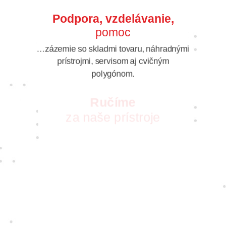
Podpora, vzdelávanie,
pomoc
…zázemie so skladmi tovaru, náhradnými
prístrojmi, servisom aj cvičným
polygónom.
Ručíme
za naše prístroje
S vášňou pre nové technológie pre vás
vyberáme tie najkvalitnejšie prístroje
a najspoľahlivejších dodávateľov. Takých,
ktorých zaujíma, ako sa vám s nimi
pracuje.
Jedine