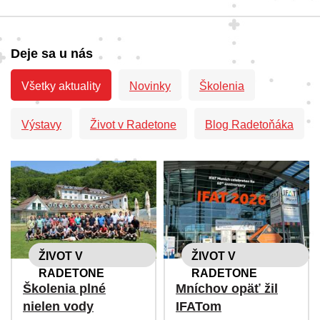
Deje sa u nás
Všetky aktuality
Novinky
Školenia
Výstavy
Život v Radetone
Blog Radetoňáka
ŽIVOT V
ŽIVOT V
RADETONE
RADETONE
Školenia plné
Mníchov opäť žil
nielen vody
IFATom