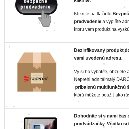
kliknite.
Kliknite na tlačidlo
Bezpeč
predvedenie
a vyplňte adr
ktorú vám produkt na vysk
Dezinfikovaný produkt do
vami uvedenú adresu.
Vy si ho vybalíte, obzriete 
Neprehliadnite malý DAR
pribalenú multifunkčnú 
ktorú môžete použiť ako rú
Dohodnite si s nami čas 
predvádzačky. Všetko si 