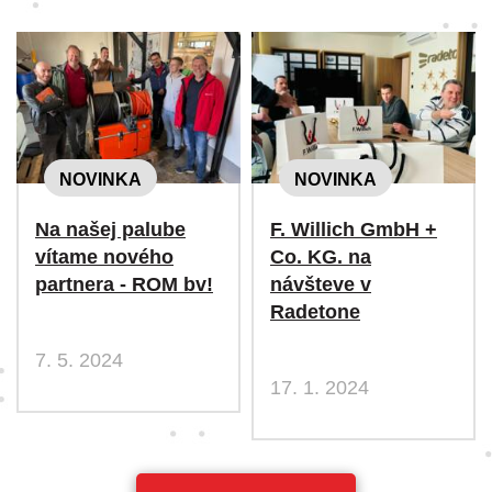
NOVINKA
NOVINKA
Na našej palube
F. Willich GmbH +
vítame nového
Co. KG. na
partnera - ROM bv!
návšteve v
Radetone
7. 5. 2024
17. 1. 2024