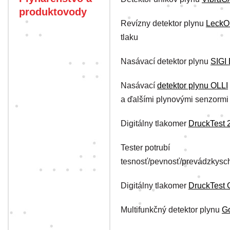
produktovody
Revízny detektor plynu
LeckO
tlaku
Nasávací detektor plynu
SIGI
Nasávací
detektor plynu OLLI
a ďalšími plynovými senzormi
Digitálny tlakomer
DruckTest 
Tester potrubí
tesnosť/pevnosť/prevádzkys
Digitálny tlakomer
DruckTest
Multifunkčný detektor plynu
Go