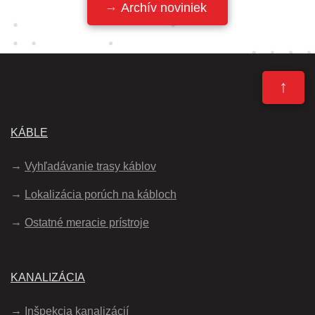
Archív noviniek
↑
KÁBLE
Vyhľadávanie trasy káblov
Lokalizácia porúch na kábloch
Ostatné meracie prístroje
KANALIZÁCIA
Inšpekcia kanalizácií