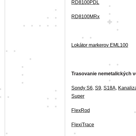
RD8100PDL
RD8100MRx
Lokátor markerov EML100
Trasovanie nemetalických v
Sondy S6
,
S9
,
S18A
,
Kanaliz
Super
FlexRod
FlexiTrace