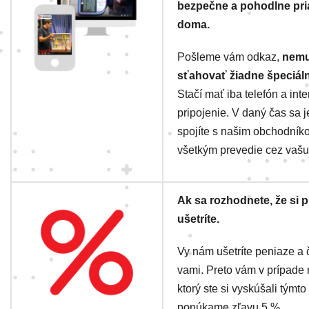
bezpečne a pohodlne pr
doma.
Pošleme vám odkaz,
nemu
sťahovať žiadne špeciáln
Stačí mať iba telefón a int
pripojenie. V daný čas sa
spojíte s našim obchodníko
všetkým prevedie cez vašu
Ak sa rozhodnete, že si p
ušetríte.
Vy nám ušetríte peniaze a 
vami. Preto vám v prípade
ktorý ste si vyskúšali tým
ponúkame zľavu 5 %.