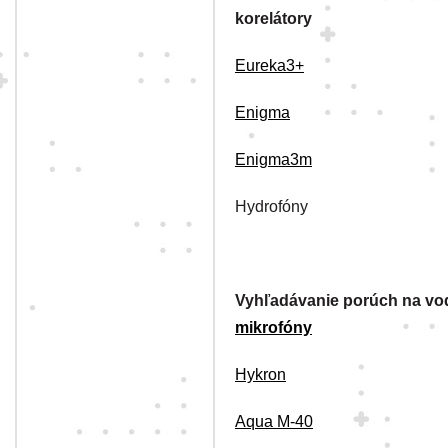
korelátory
Eureka3+
Enigma
Enigma3m
Hydrofóny
Vyhľadávanie porúch na vo
mikrofóny
Hykron
Aqua M-40