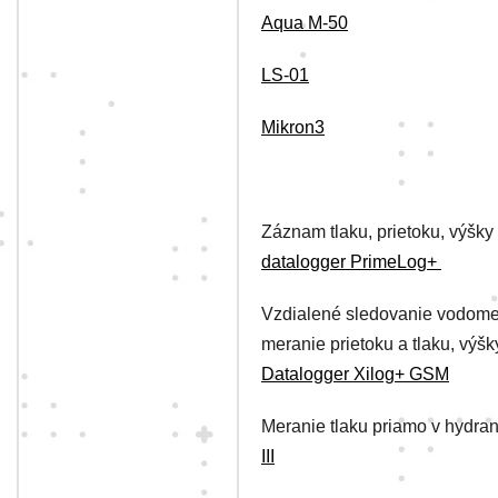
Aqua M-50
LS-01
Mikron3
Záznam tlaku, prietoku, výšky
datalogger PrimeLog+
Vzdialené sledovanie vodomer
meranie prietoku a tlaku, výšk
Datalogger Xilog+ GSM
Meranie tlaku priamo v hydran
III