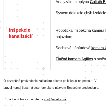
Analyzátor bioplynu
Goliath B
Systém detekcie chýb izoláci
Inšpekcie
Robotická
inšpekčná kamera 
kanalizácií
pojazdom
Šachtová náhľadová
kamera 
Tlačná kamera Agilios
s otoč
O bezpečné predvedenie zažiadate priamo po kliknutí na produkt. V
pravej hornej časti nájdete formulár s názvom Bezpečné predvedenie.
Prípadné dotazy smerujte na
info@radeton.sk
.