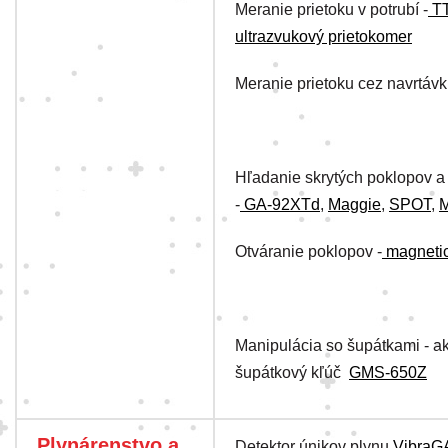
Meranie prietoku v potrubí -
T
ultrazvukový prietokomer
Meranie prietoku cez navrtávk
Hľadanie skrytých poklopov 
-
GA-92XTd
,
Maggie
,
SPOT
,
M
Otváranie poklopov -
magnetic
Manipulácia so šupátkami - a
šupátkový kľúč
GMS-650Z
Plynárenstvo a
Detektor únikov plynu
VibraG