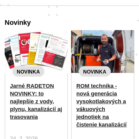
Novinky
NOVINKA
NOVINKA
Jarné RADETON
ROM technika -
NOVINKY: to
nová generácia
najlepšie z vody,
vysokotlakových a
plynu, kanalizácií aj
vákuových
trasovania
jednotiek na
čistenie kanalizácií
24. 2. 2026