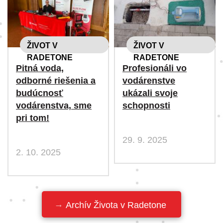
ŽIVOT V
ŽIVOT V
RADETONE
RADETONE
Pitná voda,
Profesionáli vo
odborné riešenia a
vodárenstve
budúcnosť
ukázali svoje
vodárenstva, sme
schopnosti
pri tom!
29. 9. 2025
2. 10. 2025
Archív Života v Radetone