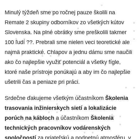
Minulý týždeň sme po ročnej pauze školili na
Remate 2 skupiny odborníkov zo všetkých kútov
Slovenska. Na plné obrátky sme preškolili takmer
100 ľudí ??. Prebrali sme nielen veci teoretické ale
najmä praktické. Chlapov a jednu dámu sme naučili
ako čo najlepšie využiť potenciál a všetky fígle,
ktoré naše prístroje ponúkajú a aby im čo najlepšie
ušetrili čas a peniaze pri práci.
Srdečne ďakujeme všetkým účastníkom
Školenia
trasovania inžinierskych sietí a lokalizácie
porúch na kábloch
a účastníkom
Školenia
technických pracovníkov vodárenských
spoločností
za priateľskú a podnetnú atmosféru, v