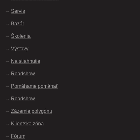
Servis
Bazár
Školenia
Výstavy
Na stiahnutie
Roadshow
Pomáhame pomáhať
Roadshow
Zázemie polygónu
Klientska zóna
Fórum