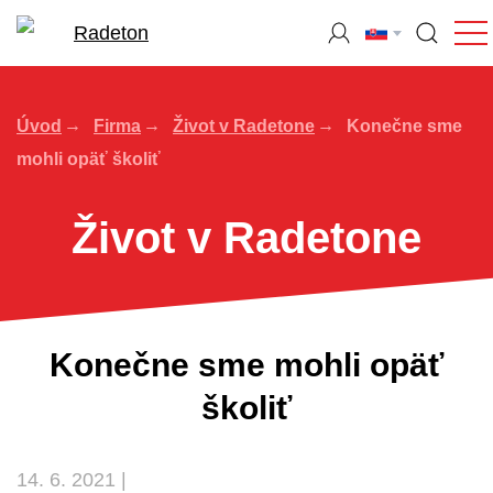
Úvod
Firma
Život v Radetone
Konečne sme
mohli opäť školiť
Život v Radetone
Konečne sme mohli opäť
školiť
14. 6. 2021 |