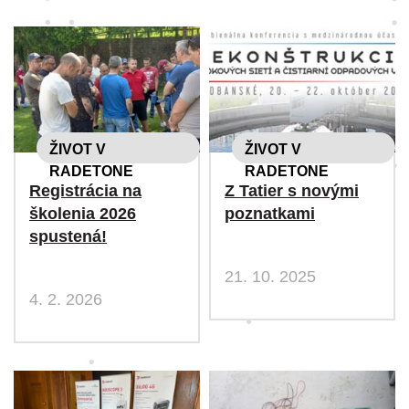
ŽIVOT V
ŽIVOT V
RADETONE
RADETONE
Registrácia na
Z Tatier s novými
školenia 2026
poznatkami
spustená!
21. 10. 2025
4. 2. 2026