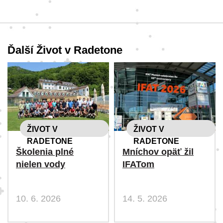
Ďalší Život v Radetone
ŽIVOT V
ŽIVOT V
RADETONE
RADETONE
Školenia plné
Mníchov opäť žil
nielen vody
IFATom
10. 6. 2026
14. 5. 2026