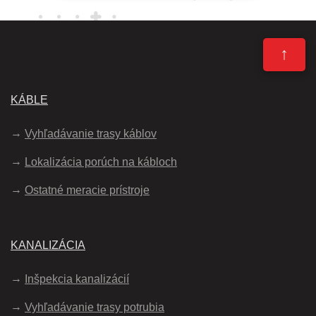
↑
KÁBLE
Vyhľadávanie trasy káblov
Lokalizácia porúch na kábloch
Ostatné meracie prístroje
KANALIZÁCIA
Inšpekcia kanalizácií
Vyhľadávanie trasy potrubia