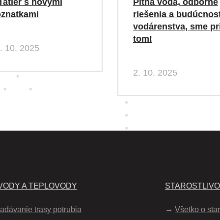
Tatier s novými
Pitná voda, odborné
znatkami
riešenia a budúcnos
vodárenstva, sme pr
tom!
. 10. 2025
2. 10. 2025
ODY A TEPLOVODY
STAROSTLIV
adávanie trasy potrubia
Všetko o star