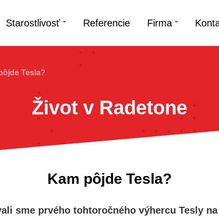
Starostlivosť
Referencie
Firma
Konta
ôjde Tesla?
Život v Radetone
Kam pôjde Tesla?
ali sme prvého tohtoročného výhercu Tesly na