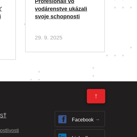
Profesionáli vo
ť
vodárenstve ukázali
i
svoje schopnosti
29. 9. 2025
↑
OSŤ
Facebook
ostlivosti