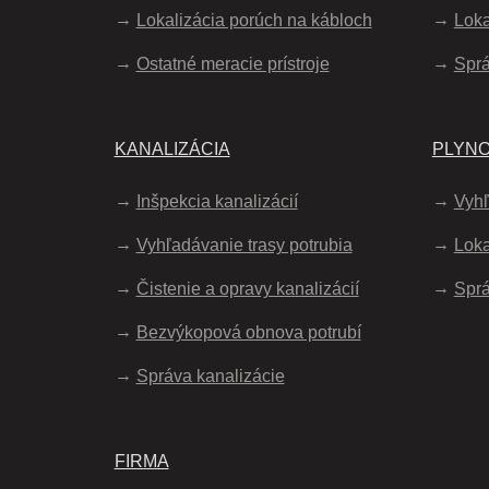
Lokalizácia porúch na kábloch
Loka
Ostatné meracie prístroje
Spr
KANALIZÁCIA
PLYN
Inšpekcia kanalizácií
Vyhľ
Vyhľadávanie trasy potrubia
Loka
Čistenie a opravy kanalizácií
Sprá
Bezvýkopová obnova potrubí
Správa kanalizácie
FIRMA