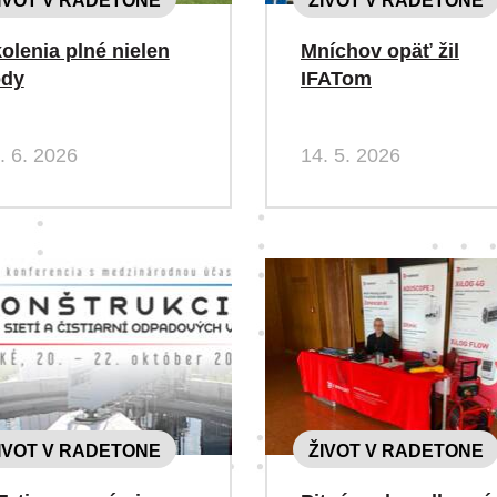
IVOT V RADETONE
ŽIVOT V RADETONE
olenia plné nielen
Mníchov opäť žil
ody
IFATom
. 6. 2026
14. 5. 2026
IVOT V RADETONE
ŽIVOT V RADETONE