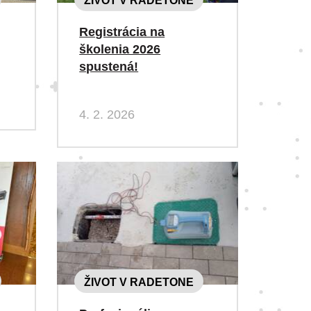
ŽIVOT V RADETONE
Registrácia na
školenia 2026
spustená!
4. 2. 2026
ŽIVOT V RADETONE