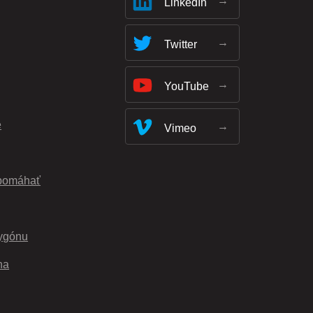
LinkedIn
Twitter
YouTube
e
Vimeo
pomáhať
ygónu
na