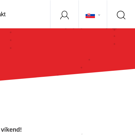
kt
 víkend!