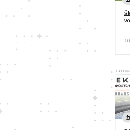
Ž
Šk
v
10
Ž