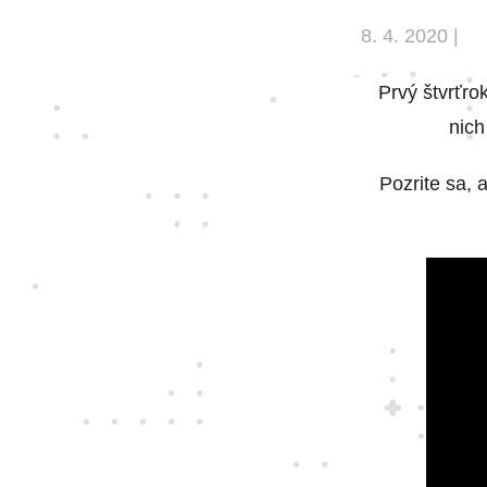
8. 4. 2020 |
Prvý štvrťrok
nich
Pozrite sa, 