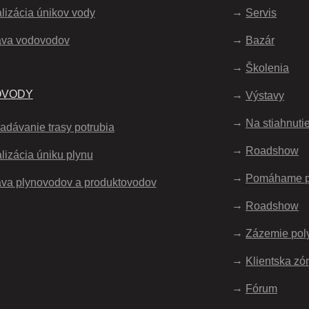
lizácia únikov vody
Servis
áva vodovodov
Bazár
Školenia
OVODY
Výstavy
Na stiahnuti
adávanie trasy potrubia
Roadshow
lizácia úniku plynu
Pomáhame 
va plynovodov a produktovodov
Roadshow
Zázemie pol
Klientska zó
Fórum