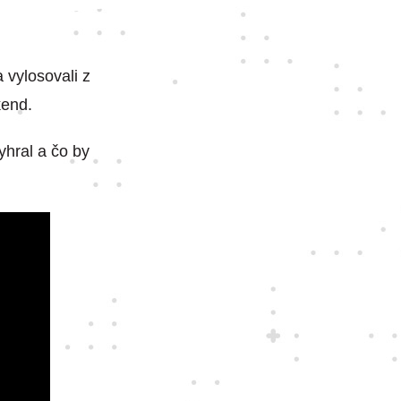
a vylosovali z
kend.
yhral a čo by