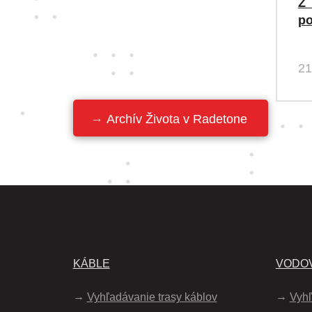
Z 
po
21
Archív Života v Radetone
KÁBLE
VODOV
Vyhľadávanie trasy káblov
Vyhľ