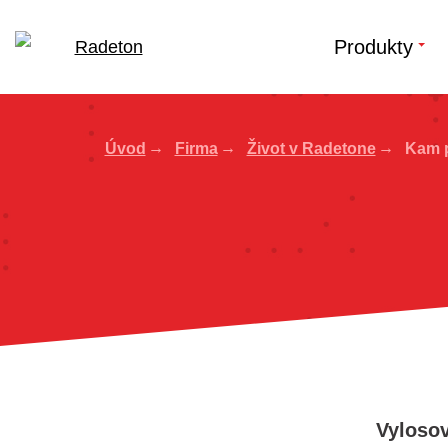
Produkty
Úvod
Firma
Život v Radetone
Kam p
Vylosov