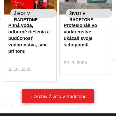
ŽIVOT V
ŽIVOT V
RADETONE
RADETONE
Pitná voda,
Profesionáli vo
odborné riešenia a
vodárenstve
budúcnosť
ukázali svoje
vodárenstva, sme
schopnosti
pri tom!
29. 9. 2025
2. 10. 2025
Archív Života v Radetone