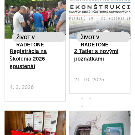
ŽIVOT V
ŽIVOT V
RADETONE
RADETONE
Registrácia na
Z Tatier s novými
školenia 2026
poznatkami
spustená!
21. 10. 2025
4. 2. 2026