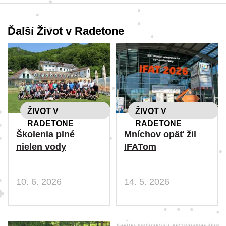
Ďalší Život v Radetone
ŽIVOT V
ŽIVOT V
RADETONE
RADETONE
Školenia plné
Mníchov opäť žil
nielen vody
IFATom
10. 6. 2026
14. 5. 2026