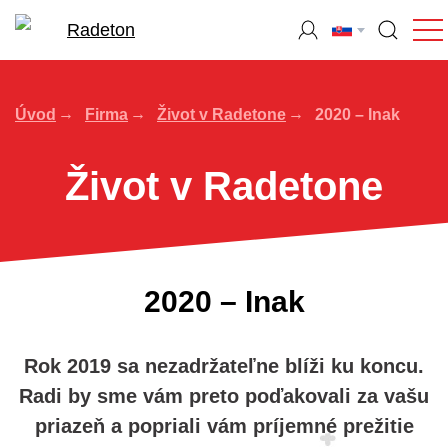
Úvod
Firma
Život v Radetone
2020 – Inak
Život v Radetone
2020 – Inak
Rok 2019 sa nezadržateľne blíži ku koncu.
Radi by sme vám preto poďakovali za vašu
priazeň a popriali vám príjemné prežitie