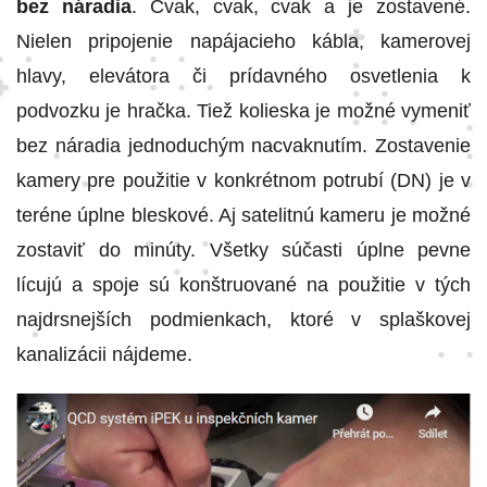
bez náradia
. Cvak, cvak, cvak a je zostavené.
Nielen pripojenie napájacieho kábla, kamerovej
hlavy, elevátora či prídavného osvetlenia k
podvozku je hračka. Tiež kolieska je možné vymeniť
bez náradia jednoduchým nacvaknutím. Zostavenie
kamery pre použitie v konkrétnom potrubí (DN) je v
teréne úplne bleskové. Aj satelitnú kameru je možné
zostaviť do minúty. Všetky súčasti úplne pevne
lícujú a spoje sú konštruované na použitie v tých
najdrsnejších podmienkach, ktoré v splaškovej
kanalizácii nájdeme.