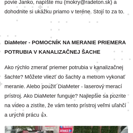
povie Janko, napíšte mu (mokry@radeton.sk) a
dohodnite si ukážku priamo v teréne. Stojí to za to.
DiaMeter - POMOCNÍK NA MERANIE PRIEMERA
POTRUBIA V KANALIZAČNEJ ŠACHE
Ako rýchlo zmerať priemer potrubia v kanalizačnej
šachte? Môžete vliezť do šachty a metrom vykonať
meranie. Alebo použiť DiaMeter - laserový merací
prístroj. Ako DiaMeter funguje? Najlepšie sa pozrite
na video a zistíte, že vám tento prístroj veľmi uľahčí
a urýchli prácu 👍.