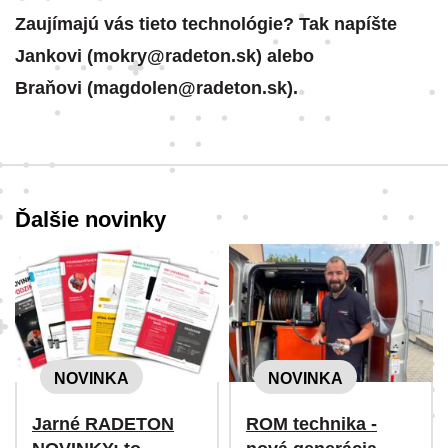
Zaujímajú vás tieto technológie? Tak napíšte
Jankovi (mokry@radeton.sk) alebo
Braňovi (magdolen@radeton.sk).
Ďalšie novinky
NOVINKA
NOVINKA
Jarné RADETON
ROM technika -