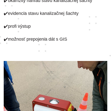
✔️okamžitý náhľad stavu kanalizačnej šachty
✔️evidencia stavu kanalizačnej šachty
✔️profi výstup
✔️možnosť prepojenia dát s GIS