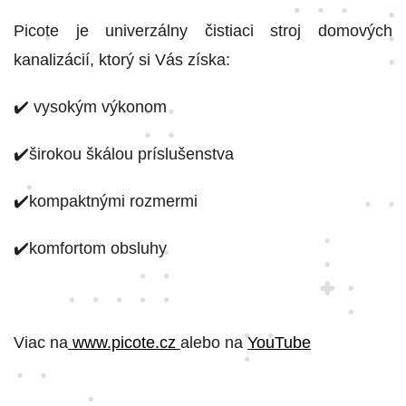
Picote je univerzálny čistiaci stroj domových
kanalizácií, ktorý si Vás získa:
✔️ vysokým výkonom
✔️širokou škálou príslušenstva
✔️kompaktnými rozmermi
✔️komfortom obsluhy
Viac na
www.picote.cz
alebo na
YouTube