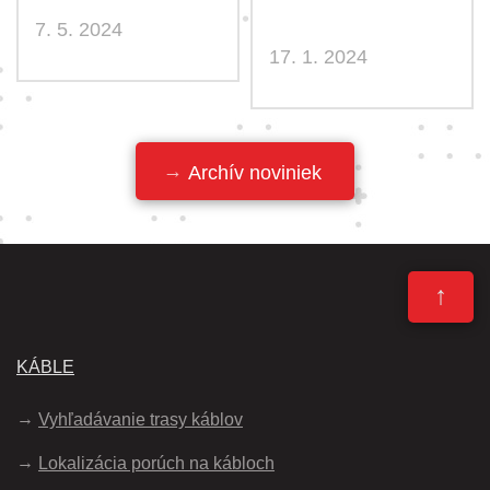
7. 5. 2024
17. 1. 2024
Archív noviniek
↑
KÁBLE
Vyhľadávanie trasy káblov
Lokalizácia porúch na kábloch