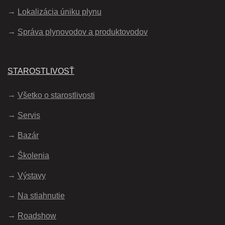
Lokalizácia úniku plynu
Správa plynovodov a produktovodov
STAROSTLIVOSŤ
Všetko o starostlivosti
Servis
Bazár
Školenia
Výstavy
Na stiahnutie
Roadshow