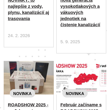
NOVINKY: to
nová generácia
najlepšie z vody,
vysokotlakových a
plynu, kanalizácií aj
vákuových
trasovania
jednotiek na
čistenie kanalizácií
24. 2. 2026
5. 9. 2025
NOVINKA
NOVINKA
ROADSHOW 2025 -
Február začíname s