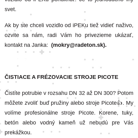
svet.
Ak by ste chceli vozidlo od iPEKu tiež vidieť naživo,
ozvite sa nám, radi Vám ho privezieme ukázať,
kontakt na Janka:
(mokry@radeton.sk).
ČISTIACE A FRÉZOVACIE STROJE PICOTE
Čistíte potrubie v rozsahu DN 32 až DN 300? Potom
môžete zvoliť buď pružiny alebo stroje Picote👍. My
volíme profesionálne stroje Picote. Korene, tuky,
betón alebo vodný kameň už nebudú pre Vás
prekážkou.