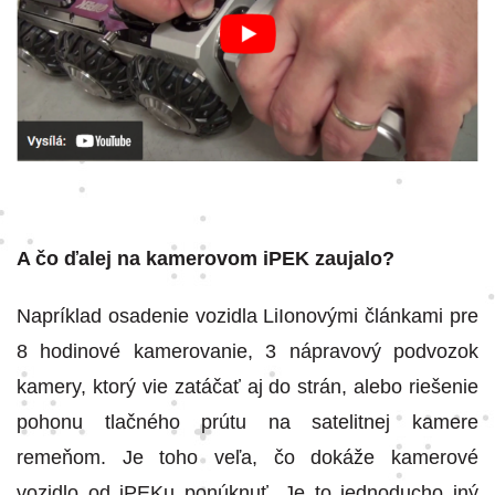
A čo ďalej na kamerovom iPEK zaujalo?
Napríklad osadenie vozidla LiIonovými článkami pre
8 hodinové kamerovanie, 3 nápravový podvozok
kamery, ktorý vie zatáčať aj do strán, alebo riešenie
pohonu tlačného prútu na satelitnej kamere
remeňom. Je toho veľa, čo dokáže kamerové
vozidlo od iPEKu ponúknuť. Je to jednoducho iný