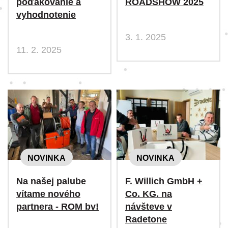
poďakovanie a
ROADSHOW 2025
vyhodnotenie
3. 1. 2025
11. 2. 2025
NOVINKA
NOVINKA
Na našej palube
F. Willich GmbH +
vítame nového
Co. KG. na
partnera - ROM bv!
návšteve v
Radetone