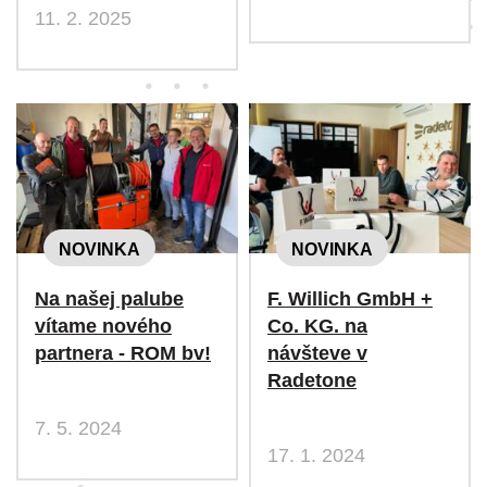
11. 2. 2025
NOVINKA
NOVINKA
Na našej palube
F. Willich GmbH +
vítame nového
Co. KG. na
partnera - ROM bv!
návšteve v
Radetone
7. 5. 2024
17. 1. 2024