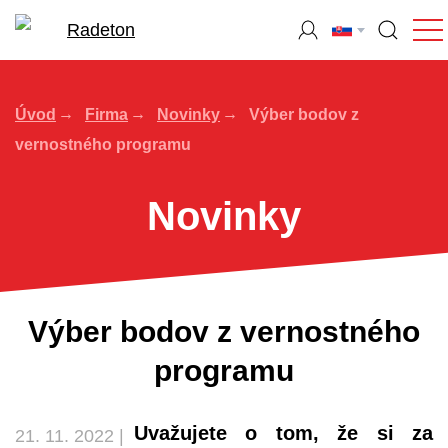
Úvod
Firma
Novinky
Výber bodov z
vernostného programu
Novinky
Výber bodov z vernostného
programu
Uvažujete o tom, že si za
21. 11. 2022 |