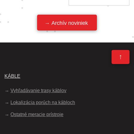
Archív noviniek
↑
KÁBLE
Vyhľadávanie trasy káblov
Lokalizácia porúch na kábloch
Ostatné meracie prístroje