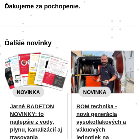
Ďakujeme za pochopenie.
Ďalšie novinky
NOVINKA
NOVINKA
Jarné RADETON
ROM technika -
NOVINKY: to
nová generácia
najlepšie z vody,
vysokotlakových a
plynu, kanalizácií aj
vákuových
trasovania
jednotiek na