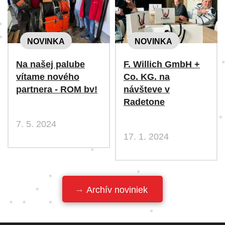
NOVINKA
NOVINKA
Na našej palube
F. Willich GmbH +
vítame nového
Co. KG. na
partnera - ROM bv!
návšteve v
Radetone
7. 5. 2024
17. 1. 2024
Archív noviniek