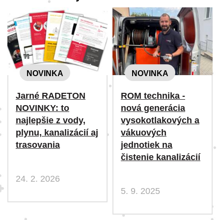
NOVINKA
NOVINKA
Jarné RADETON
ROM technika -
NOVINKY: to
nová generácia
najlepšie z vody,
vysokotlakových a
plynu, kanalizácií aj
vákuových
trasovania
jednotiek na
čistenie kanalizácií
24. 2. 2026
5. 9. 2025