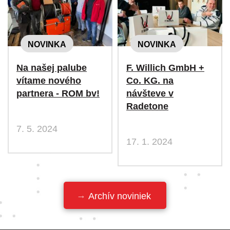
NOVINKA
NOVINKA
Na našej palube
F. Willich GmbH +
vítame nového
Co. KG. na
partnera - ROM bv!
návšteve v
Radetone
7. 5. 2024
17. 1. 2024
Archív noviniek