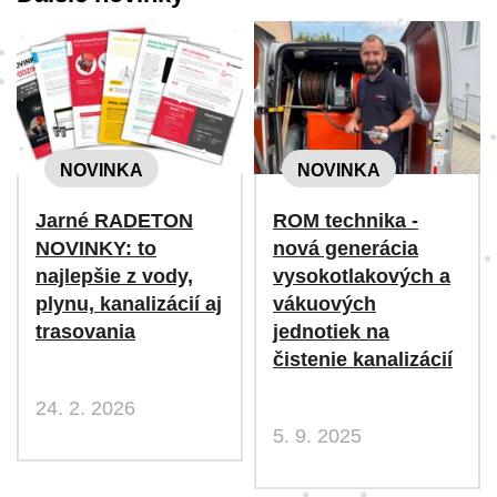
NOVINKA
NOVINKA
Jarné RADETON
ROM technika -
NOVINKY: to
nová generácia
najlepšie z vody,
vysokotlakových a
plynu, kanalizácií aj
vákuových
trasovania
jednotiek na
čistenie kanalizácií
24. 2. 2026
5. 9. 2025