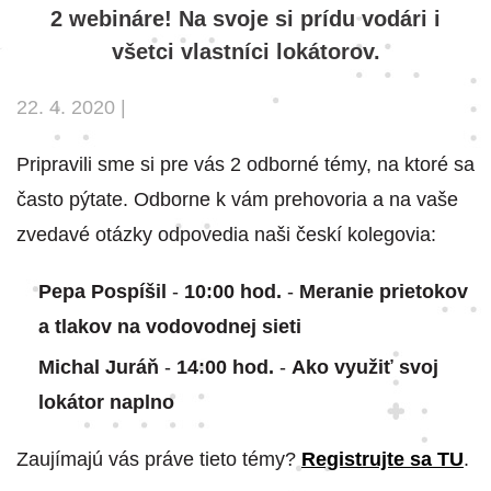
2 webináre! Na svoje si prídu vodári i
všetci vlastníci lokátorov.
22. 4. 2020 |
Pripravili sme si pre vás 2 odborné témy, na ktoré sa
často pýtate. Odborne k vám prehovoria a na vaše
zvedavé otázky odpovedia naši českí kolegovia:
Pepa Pospíšil
-
10:00 hod.
-
Meranie prietokov
a tlakov na vodovodnej sieti
Michal Juráň
-
14:00 hod.
-
Ako využiť svoj
lokátor naplno
Zaujímajú vás práve tieto témy?
Registrujte sa TU
.