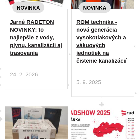
NOVINKA
NOVINKA
Jarné RADETON
ROM technika -
NOVINKY: to
nová generácia
najlepšie z vody,
vysokotlakových a
plynu, kanalizácií aj
vákuových
trasovania
jednotiek na
čistenie kanalizácií
24. 2. 2026
5. 9. 2025