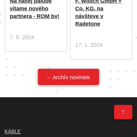
Na našej palube
F. Willich GmbH +
vítame nového
Co. KG. na
partnera - ROM bv!
návšteve v
Radetone
7. 5. 2024
17. 1. 2024
Archív noviniek
↑
KÁBLE