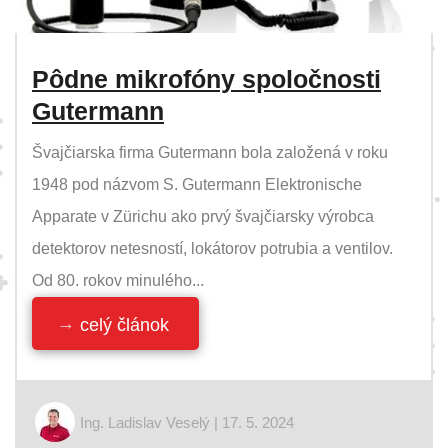
Pôdne mikrofóny spoločnosti
Gutermann
Švajčiarska firma Gutermann bola založená v roku
1948 pod názvom S. Gutermann Elektronische
Apparate v Zürichu ako prvý švajčiarsky výrobca
detektorov netesností, lokátorov potrubia a ventilov.
Od 80. rokov minulého...
celý článok
Ing. Ladislav Veselý | 17. 5. 2024