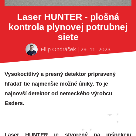
Laser HUNTER - plošná
kontrola plynovej potrubnej
siete
Filip Ondráček
|
29. 11. 2023
Vysokocitlivý a presný detektor pripravený
hľadať tie najmenšie možné úniky. To je
najnovší detektor od nemeckého výrobcu
Esders.
Laser HUNTER je stvorený na inšpekciu