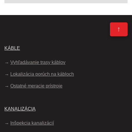
↑
KÁBLE
Vyhľadávanie trasy káblov
Lokalizácia porúch na kábloch
Ostatné meracie prístroje
KANALIZÁCIA
Inšpekcia kanalizácií