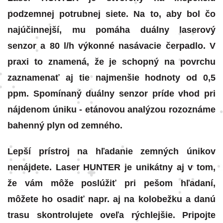
podzemnej potrubnej siete. Na to, aby bol čo
najúčinnejší, mu pomáha duálny laserový
senzor a 80 l/h výkonné nasávacie čerpadlo. V
praxi to znamená, že je schopný na povrchu
zaznamenať aj tie najmenšie hodnoty od 0,5
ppm. Spomínaný duálny senzor príde vhod pri
nájdenom úniku - etánovou analýzou rozoznáme
bahenný plyn od zemného.
Lepší prístroj na hľadanie zemných únikov
nenájdete. Laser HUNTER je unikátny aj v tom,
že vám môže poslúžiť pri pešom hľadaní,
môžete ho osadiť napr. aj na kolobežku a danú
trasu skontrolujete oveľa rýchlejšie. Pripojte