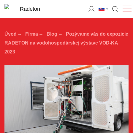
Úvod
Firma
Blog
Pozývame vás do expozície
RADETON na vodohospodárskej výstave VOD-KA
2023