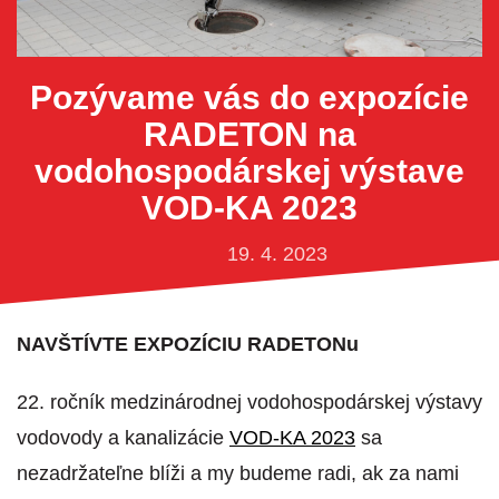
Pozývame vás do expozície
RADETON na
vodohospodárskej výstave
VOD-KA 2023
19. 4. 2023
NAVŠTÍVTE EXPOZÍCIU RADETONu
22. ročník medzinárodnej vodohospodárskej výstavy
vodovody a kanalizácie
VOD-KA 2023
sa
nezadržateľne blíži a my budeme radi, ak za nami