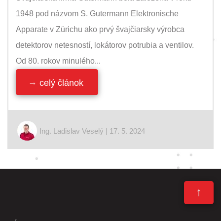
1948 pod názvom S. Gutermann Elektronische
Apparate v Zürichu ako prvý švajčiarsky výrobca
detektorov netesností, lokátorov potrubia a ventilov.
Od 80. rokov minulého...
celý článok
Ing. Ladislav Veselý | 17. 5. 2024
↑