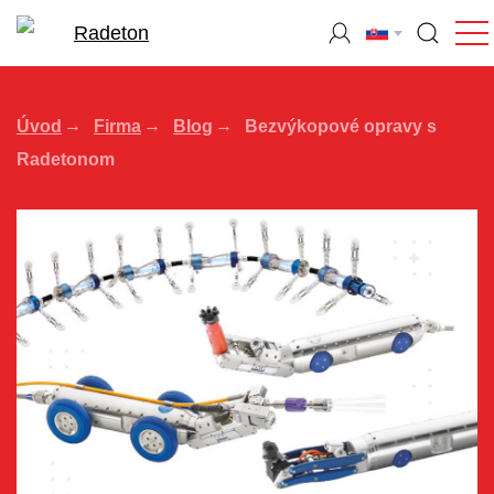
Úvod
Firma
Blog
Bezvýkopové opravy s
Radetonom