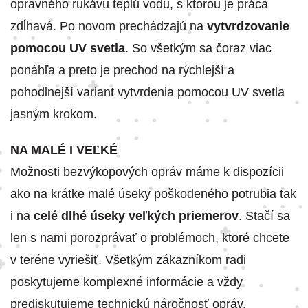
opravného rukávu teplú vodu, s ktorou je práca
zdĺhavá. Po novom prechádzajú na
vytvrdzovanie
pomocou UV svetla
. So všetkým sa čoraz viac
ponáhľa a preto je prechod na rýchlejší a
pohodlnejší variant vytvrdenia pomocou UV svetla
jasným krokom.
NA MALÉ I VEĽKÉ
Možnosti bezvýkopových opráv máme k dispozícii
ako na krátke malé úseky poškodeného potrubia tak
i na
celé dlhé úseky veľkých priemerov
. Stačí sa
len s nami porozprávať o problémoch, ktoré chcete
v teréne vyriešiť. Všetkým zákazníkom radi
poskytujeme komplexné informácie a vždy
prediskutujeme technickú náročnosť opráv.