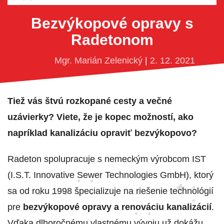
Bezvýkopové opravy s
Radetonom
Mgr. Marián Zelenický
|
2. 12. 2021
Tiež vás štvú rozkopané cesty a večné
uzávierky? Viete, že je kopec možností, ako
napríklad kanalizáciu opraviť bezvýkopovo?
Radeton spolupracuje s nemeckým výrobcom IST
(I.S.T. Innovative Sewer Technologies GmbH), ktorý
sa od roku 1998 špecializuje na riešenie technológií
pre
bezvýkopové opravy a renováciu kanalizácií
.
Vďaka dlhoročnému vlastnému vývoju už dokážu