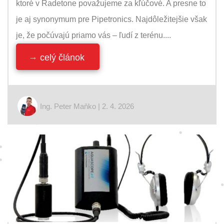
ktoré v Radetone považujeme za kľúčové. A presne to
je aj synonymum pre Pipetronics. Najdôležitejšie však
je, že počúvajú priamo vás – ľudí z terénu....
celý článok
Ing. Peter Maňko | 2. 4. 2026