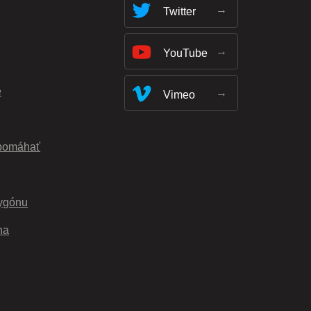
Twitter
YouTube
e
Vimeo
pomáhať
ygónu
na