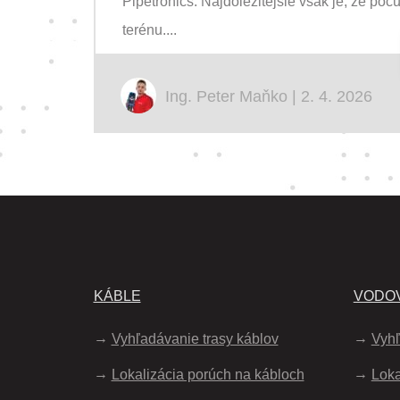
Pipetronics. Najdôležitejšie však je, že poč
terénu....
Ing. Peter Maňko | 2. 4. 2026
KÁBLE
VODOV
Vyhľadávanie trasy káblov
Vyhľ
Lokalizácia porúch na kábloch
Loka