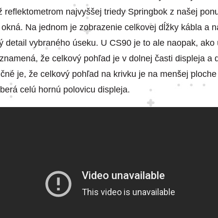
 reflektometrom najvyššej triedy Springbok z našej pon
e okná. Na jednom je zobrazenie celkovej dĺžky kábla a 
ý detail vybraného úseku. U CS90 je to ale naopak, ako u
znamená, že celkový pohľad je v dolnej časti displeja a d
čné je, že celkový pohľad na krivku je na menšej ploche 
aberá celú hornú polovicu displeja.