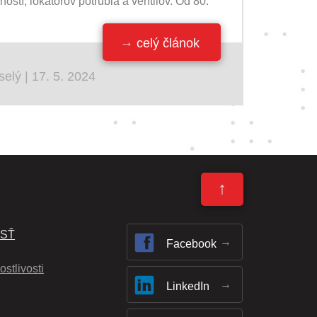
ostí, lokátorov potrubia a ventilov. Od 80.
celý článok
selý | 17. 5. 2024
↑
OSŤ
Facebook
ostlivosti
LinkedIn