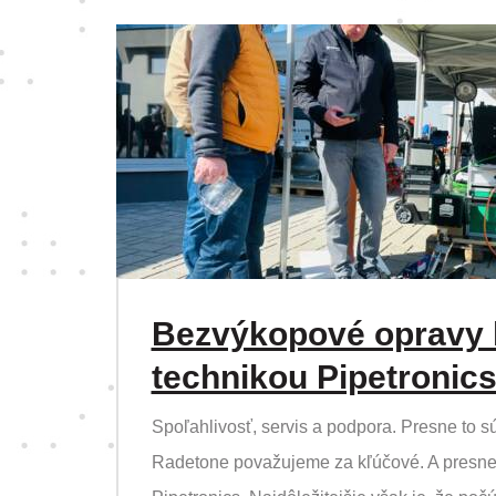
Bezvýkopové opravy k
technikou Pipetronic
Spoľahlivosť, servis a podpora. Presne to sú
Radetone považujeme za kľúčové. A presne