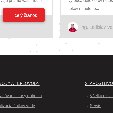
úvajú priamo vás – ľudí z
výrobca detektorov netesn
rokov minulého...
celý článok
Ing. Ladislav Ve
ODY A TEPLOVODY
STAROSTLIV
adávanie trasy potrubia
Všetko o star
lizácia únikov vody
Servis