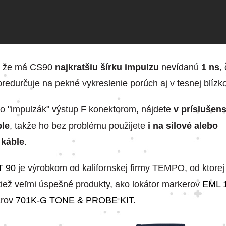
o, že má CS90
najkratšiu šírku impulzu
nevídanú
1 ns
,
predurčuje na pekné vykreslenie porúch aj v tesnej blízkos
o "impulzák" výstup F konektorom, nájdete
v príslušens
ble
, takže ho bez problému použijete
i na silové alebo
káble
.
 90
je výrobkom od kalifornskej firmy TEMPO, od ktorej
tiež veľmi úspešné produkty, ako lokátor markerov
EML 
párov
701K-G TONE & PROBE KIT
.