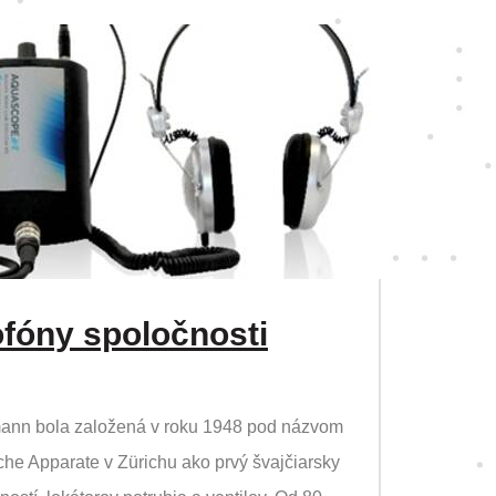
fóny spoločnosti
mann bola založená v roku 1948 pod názvom
he Apparate v Zürichu ako prvý švajčiarsky