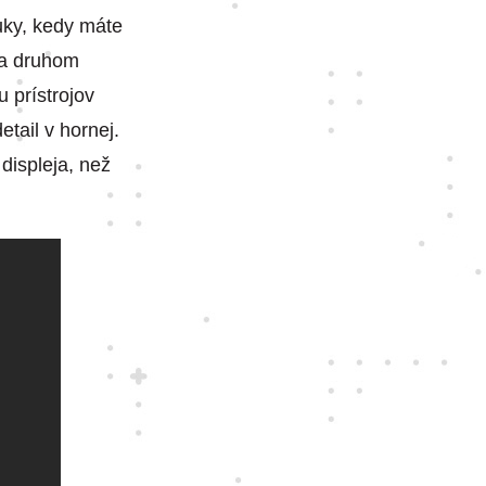
uky, kedy máte
na druhom
 prístrojov
etail v hornej.
displeja, než