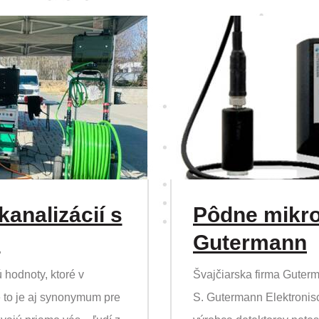
analizácií s
Pôdne mikro
s
Gutermann
 hodnoty, ktoré v
Švajčiarska firma Guter
 to je aj synonymum pre
S. Gutermann Elektronisc