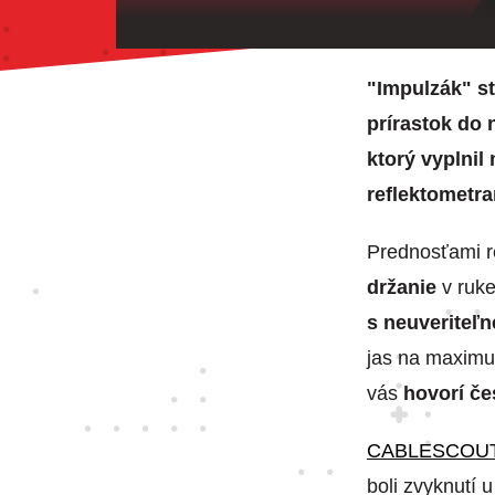
"Impulzák" st
prírastok do 
ktorý vyplni
reflektometra
Prednosťami r
držanie
v ruk
s neuveriteľ
jas na maximum
vás
hovorí č
CABLESCOUT
boli zvyknutí 