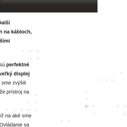
alší
h na kábloch,
šími
 sú
perfektné
veľký displej
 sme zvýšili
e prístroj na
než na aké sme
 Ovládanie sa