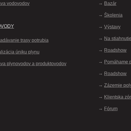
áva vodovodov
Bazár
Školenia
OVODY
Výstavy
Na stiahnuti
adávanie trasy potrubia
Roadshow
lizácia úniku plynu
Pomáhame 
va plynovodov a produktovodov
Roadshow
Zázemie pol
Klientska zó
Fórum