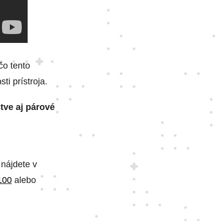
 čo tento
ti prístroja.
tve aj párové
 nájdete v
100
alebo