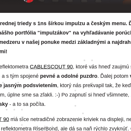
rednej triedy s 1ns šírkou impulzu a českým menu. Ď
nášho portfólia "impulzákov" na vyhľadávanie porúc
l medzeru v našej ponuke medzi základnými a najdrah
mi!
eflektometra
CABLESCOUT 90
, ktoré vás hneď zaujmú
e a s tým spojené
pevné a odolné puzdro
. Ďalej potom
ne jasným podsvietením
, ktorý nás prekvapil tak, že keď
, úplne sme sa zľakli. :-) Po zapnutí si hneď všimnete, ž
esky
- a to sa počíta.
 90
má síce netradičné zobrazenie kriviek na displeji, 
u reflektometra RiserBond, ale dá sa naň rýchlo zvyknúť.