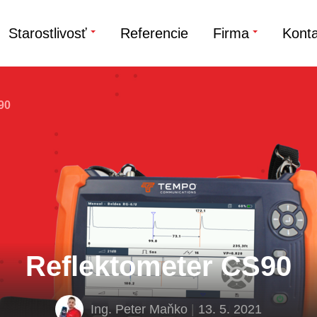
Starostlivosť
Referencie
Firma
Konta
90
Reflektometer CS90
Ing. Peter Maňko
|
13. 5. 2021