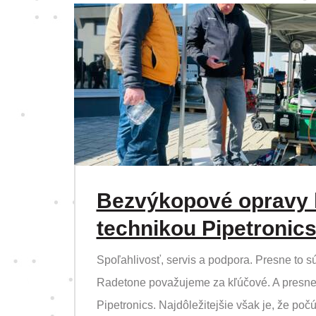
Bezvýkopové opravy k
technikou Pipetronic
Spoľahlivosť, servis a podpora. Presne to sú
Radetone považujeme za kľúčové. A presne
Pipetronics. Najdôležitejšie však je, že poč