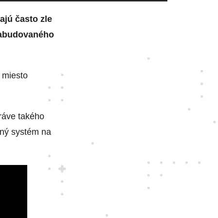
ajú často zle
zabudovaného
 miesto
ráve takého
čný systém na