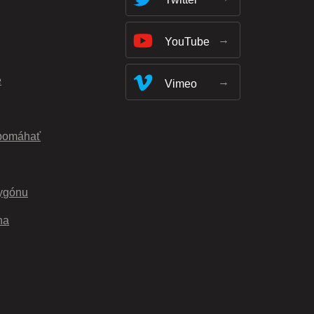
YouTube
e
Vimeo
pomáhať
ygónu
na