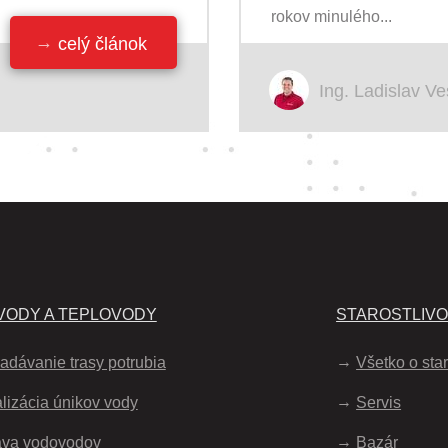
rokov minulého...
celý článok
Ing. Ladislav Ve
ODY A TEPLOVODY
STAROSTLIV
adávanie trasy potrubia
Všetko o star
lizácia únikov vody
Servis
áva vodovodov
Bazár