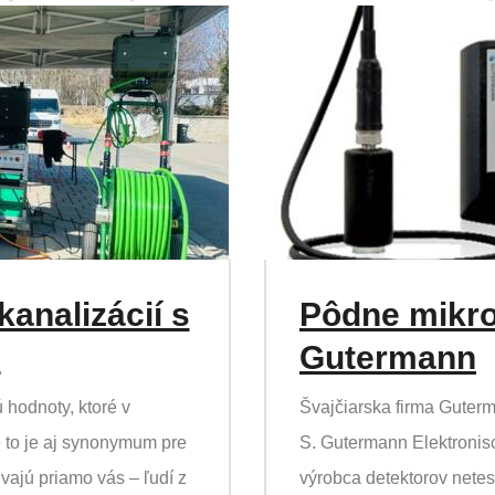
analizácií s
Pôdne mikro
s
Gutermann
 hodnoty, ktoré v
Švajčiarska firma Guter
 to je aj synonymum pre
S. Gutermann Elektronisc
úvajú priamo vás – ľudí z
výrobca detektorov netesn