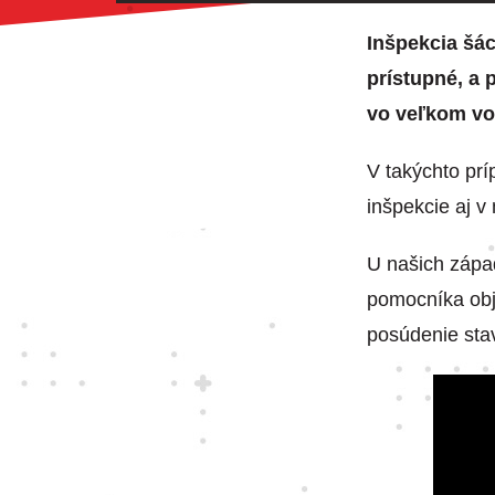
Inšpekcia šác
prístupné, a
vo veľkom vo
V takýchto pr
inšpekcie aj v
U našich zápa
pomocníka obja
posúdenie sta