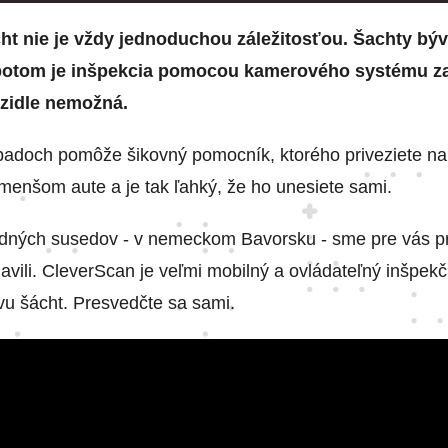
ht nie je vždy jednoduchou záležitosťou. Šachty býv
 potom je inšpekcia pomocou kamerového systému 
zidle nemožná.
ípadoch pomôže šikovný pomocník, ktorého priveziete na
 menšom aute a je tak ľahký, že ho unesiete sami.
dných susedov - v nemeckom Bavorsku - sme pre vás p
vili. CleverScan je veľmi mobilný a ovládateľný inšpek
vu šácht. Presvedčte sa sami.