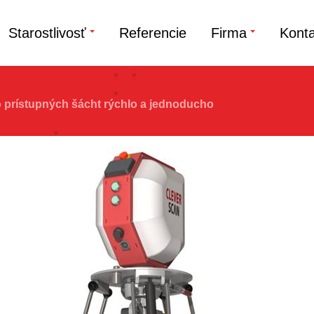
Starostlivosť
Referencie
Firma
Konta
o prístupných šácht rýchlo a jednoducho