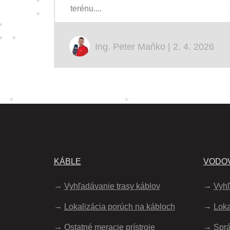
terénu....
Ing. Peter Maňko | 2. 4. 2026
KÁBLE
VODOV
Vyhľadávanie trasy káblov
Vyhľ
Lokalizácia porúch na kábloch
Loka
Ostatné meracie prístroje
Spr