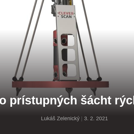
ko prístupných šácht rý
Lukáš Zelenický
|
3. 2. 2021