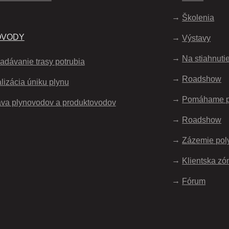
Školenia
OVODY
Výstavy
Na stiahnuti
adávanie trasy potrubia
Roadshow
lizácia úniku plynu
Pomáhame 
va plynovodov a produktovodov
Roadshow
Zázemie pol
Klientska zó
Fórum