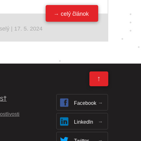
celý článok
selý | 17. 5. 2024
↑
OSŤ
Facebook
ostlivosti
LinkedIn
Twitter