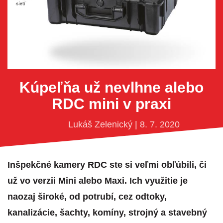
Kúpeľňa už nevlhne alebo
RDC mini v praxi
Lukáš Zelenický
|
8. 7. 2020
Inšpekčné kamery RDC ste si veľmi obľúbili, či
už vo verzii Mini alebo Maxi. Ich využitie je
naozaj široké, od potrubí, cez odtoky,
kanalizácie, šachty, komíny, strojný a stavebný