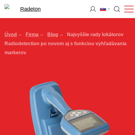
Úvod
Firma
Blog
Najvyššie rady lokátorov
Radiodetection po novom aj s funkciou vyhľadávania
markerov