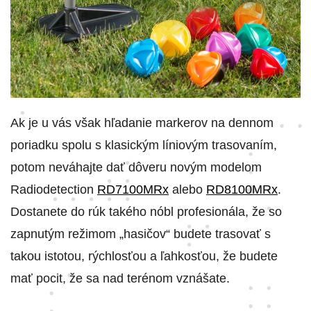
Ak je u vás však hľadanie markerov na dennom
poriadku spolu s klasickým líniovým trasovaním,
potom neváhajte dať dôveru novým modelom
Radiodetection
RD7100MRx
alebo
RD8100MRx
.
Dostanete do rúk takého nóbl profesionála, že so
zapnutým režimom „hasičov“ budete trasovať s
takou istotou, rýchlosťou a ľahkosťou, že budete
mať pocit, že sa nad terénom vznášate.