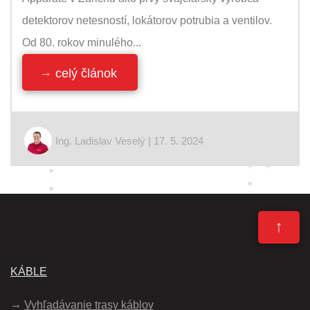
detektorov netesností, lokátorov potrubia a ventilov.
Od 80. rokov minulého...
celý článok
Ing. Ladislav Veselý | 17. 5. 2024
↑
KÁBLE
Vyhľadávanie trasy káblov