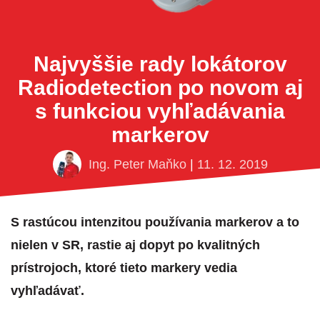
Najvyššie rady lokátorov
Radiodetection po novom aj
s funkciou vyhľadávania
markerov
Ing. Peter Maňko
|
11. 12. 2019
S rastúcou intenzitou používania markerov a to
nielen v SR, rastie aj dopyt po kvalitných
prístrojoch, ktoré tieto markery vedia
vyhľadávať.