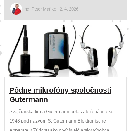
Ing. Peter Maňko | 2. 4. 2026
Pôdne mikrofóny spoločnosti
Gutermann
Švajčiarska firma Gutermann bola založená v roku
1948 pod názvom S. Gutermann Elektronische
Apparate v Zürichu ako prvý švajčiarsky výrobca