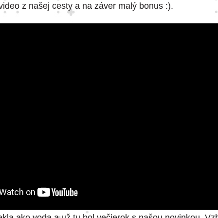
video z našej cesty a na záver malý bonus :).
ekla ako voda a už tu bol večierok s našou novinkou. V