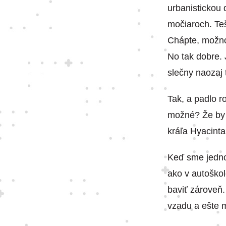
urbanistickou 
močiaroch. Teš
Chápte, možno 
No tak dobre. 
slečny naozaj 
Tak, a padlo 
možné? Že by b
kráľa Hyacinta
Keď sme jednot
ako v autoškol
baviť zároveň.
vzadu a ešte 