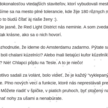
dokonalosťou vtedajších staviteľov, ktorí vybudovali mes
íme sa na mesto plné tolerancie, kde žije 180 rôznych n
to budú čítať aj naše ženy :).
Je jasné, že Red Light District nás neminie. A som zvedav
tak krásne, ako sa o nich hovorí.
rozhodnutie, že ideme do Amsterdamu zadarmo. Pýtate sa
oli chalani kúzelníci? Alebo mali lietajúci kufor kúzelní
? Nie! Chlapci pôjdu na Tesle. A to je niečo!
livo sadali za volant, bolo vidieť, že je každý "vyklepaný
e. Plno nových vecí a funkcie, ktoré nás neprestávali p
 Môžete riadiť v špičke, v piatich pruhoch, byť otočený 
mať nohy za ušami a nenabúrate.