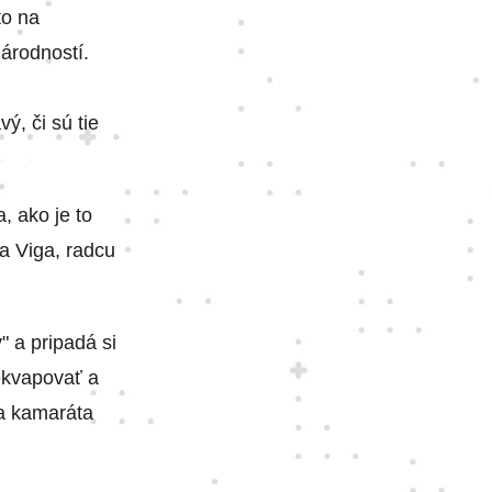
to na
árodností.
ý, či sú tie
, ako je to
ka Viga, radcu
" a pripadá si
rekvapovať a
na kamaráta