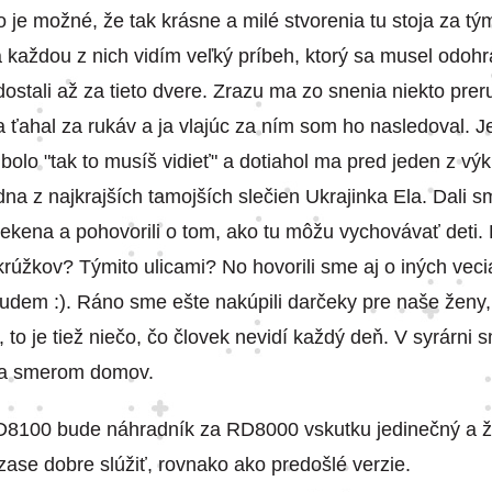
o je možné, že tak krásne a milé stvorenia tu stoja za tý
 každou z nich vidím veľký príbeh, ktorý sa musel odohra
ostali až za tieto dvere. Zrazu ma zo snenia niekto preru
a ťahal za rukáv a ja vlajúc za ním som ho nasledoval. J
bolo "tak to musíš vidieť" a dotiahol ma pred jeden z vý
dna z najkrajších tamojších slečien Ukrajinka Ela. Dali s
kena a pohovorili o tom, ako tu môžu vychovávať deti. K
 krúžkov? Týmito ulicami? No hovorili sme aj o iných veci
udem :). Ráno sme ešte nakúpili darčeky pre naše ženy,
, to je tiež niečo, čo človek nevidí každý deň. V syrárni s
 sa smerom domov.
8100 bude náhradník za RD8000 vskutku jedinečný a 
zase dobre slúžiť, rovnako ako predošlé verzie.