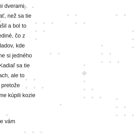
mi dverami
ť, než sa tie
šil a bol to
ediné, čo z
kladov, kde
me si jedného
adiaľ sa tie
ach, ale to
 pretože
me kúpili kozie
že vám