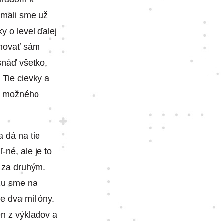
 mali sme už
y o level ďalej
enovať sám
 snáď všetko,
 Tie cievky a
je možného
a dá na tie
-né, ale je to
d za druhým.
azu sme na
ne dva milióny.
en z výkladov a