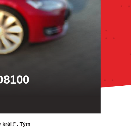
D8100
e kráľ!". Tým