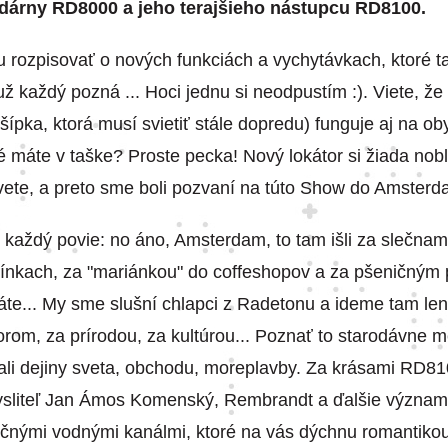
dárny RD8000 a jeho terajšieho nástupcu RD8100.
rozpisovať o nových funkciách a vychytávkach, ktoré ta
už každý pozná ... Hoci jednu si neodpustím :). Viete, že
á šípka, ktorá musí svietiť stále dopredu) funguje aj na o
ré máte v taške? Proste pecka! Nový lokátor si žiada nob
vete, a preto sme boli pozvaní na túto Show do Amsterd
i každý povie: no áno, Amsterdam, to tam išli za slečnam
ínkach, za "mariánkou" do coffeshopov a za pšeničným 
áte... My sme slušní chlapci z Radetonu a ideme tam le
rom, za prírodou, za kultúrou... Poznať to starodávne m
sali dejiny sveta, obchodu, moreplavby. Za krásami RD8
mysliteľ Jan Ámos Komenský, Rembrandt a ďalšie význam
ečnými vodnými kanálmi, ktoré na vás dýchnu romantikou