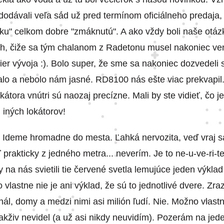
odávali veľa sád už pred termínom oficiálneho predaja,
ku" celkom dobre "zmáknutú". A ako vždy boli naše otázk
ch, čiže sa tým chalanom z Radetonu musel nakoniec v
nier vývoja :). Bolo super, že sme sa nakoniec dozvedeli
lo a nebolo nám jasné. RD8100 nás ešte viac prekvapil.
kátora vnútri sú naozaj precízne. Mali by ste vidieť, čo 
i iných lokátorov!
r. Ideme hromadne do mesta. Ľahká nervozita, veď vraj s
prakticky z jedného metra... neverím. Je to ne-u-ve-ri-teľ
ky na nás svietili tie červené svetla lemujúce jeden výkla
 vlastne nie je ani výklad, že sú to jednotlivé dvere. Zr
kanál, domy a medzi nimi asi milión ľudí. Nie. Možno vlast
akživ nevidel (a už asi nikdy neuvidím). Pozerám na jed