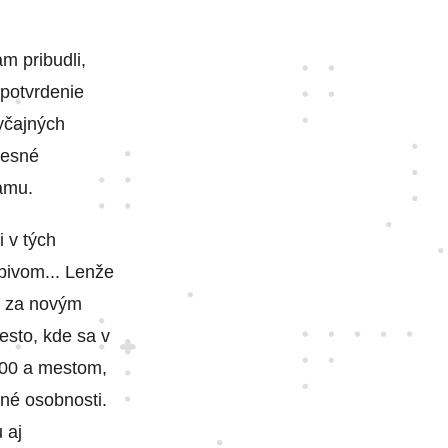
m pribudli,
 potvrdenie
byčajných
lesné
amu.
i v tých
pivom... Lenže
n za novým
esto, kde sa v
100 a mestom,
né osobnosti.
 aj