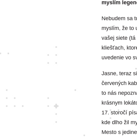
myslím legen
Nebudem sa tu 
myslím, že to 
vašej siete (t
kliešťach, kto
uvedenie vo s
Jasne, teraz s
červených kab
to nás nepozn
krásnym lokáto
17. storočí pí
kde dlho žil 
Mesto s jedin