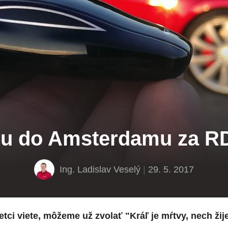
ou do Amsterdamu za R
Ing. Ladislav Veselý
|
29. 5. 2017
etci viete, môžeme už zvolať "Kráľ je mŕtvy, nech žij