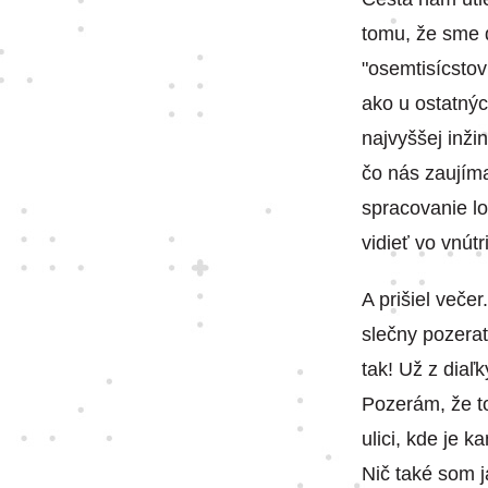
tomu, že sme d
"osemtisícstov
ako u ostatný
najvyššej inži
čo nás zaujíma
spracovanie lo
vidieť vo vnútr
A prišiel veče
slečny pozerať 
tak! Už z diaľ
Pozerám, že to
ulici, kde je 
Nič také som j