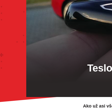
Tesl
Ako už asi vš