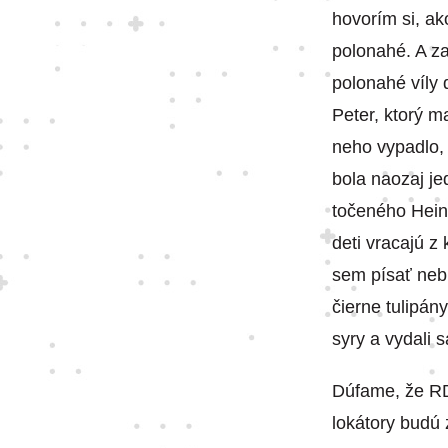
hovorím si, ak
polonahé. A za
polonahé víly d
Peter, ktorý m
neho vypadlo, 
bola naozaj je
točeného Heine
deti vracajú z
sem písať neb
čierne tulipány
syry a vydali
Dúfame, že RD
lokátory budú 