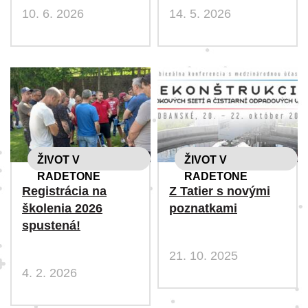
10. 6. 2026
14. 5. 2026
ŽIVOT V
ŽIVOT V
RADETONE
RADETONE
Registrácia na
Z Tatier s novými
školenia 2026
poznatkami
spustená!
21. 10. 2025
4. 2. 2026