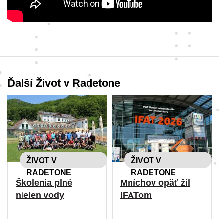
Ďalší Život v Radetone
ŽIVOT V
ŽIVOT V
RADETONE
RADETONE
Školenia plné
Mníchov opäť žil
nielen vody
IFATom