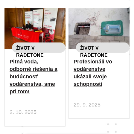
ŽIVOT V
ŽIVOT V
RADETONE
RADETONE
Pitná voda,
Profesionáli vo
odborné riešenia a
vodárenstve
budúcnosť
ukázali svoje
vodárenstva, sme
schopnosti
pri tom!
29. 9. 2025
2. 10. 2025