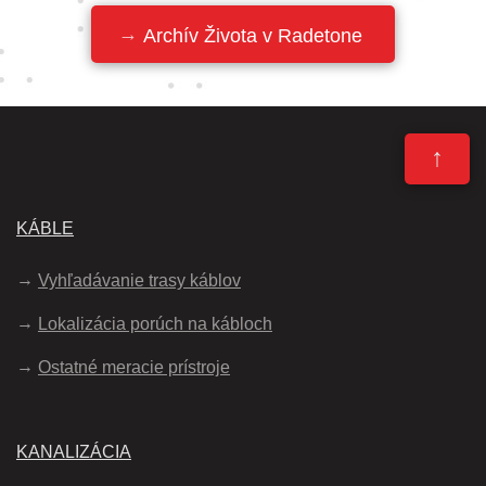
Archív Života v Radetone
↑
KÁBLE
Vyhľadávanie trasy káblov
Lokalizácia porúch na kábloch
Ostatné meracie prístroje
KANALIZÁCIA