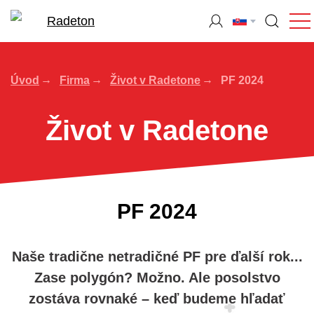
Úvod
Firma
Život v Radetone
PF 2024
Život v Radetone
PF 2024
Naše tradične netradičné PF pre ďalší rok...
Zase polygón? Možno. Ale posolstvo
zostáva rovnaké – keď budeme hľadať