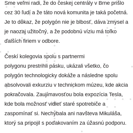
Sme veľmi radi, že do českej centrály v Brne prišlo
cez 30 ľudí a že táto nová komunita je taká početná.
Je to dôkaz, že polygón nie je blbosť, dáva zmysel a
je naozaj užitočný, a že podobnú víziu má toľko
ďalších firiem v odbore.
Českí kolegovia spolu s partnermi
polygonu prestrihli pásku, ukázali všetko, čo
polygón technologicky dokáže a následne spolu
absolvovali exkurziu v technickom múzeu, kde akcia
pokračovala. Zaujímavosťou bola expozícia Tesla,
kde bola možnosť vidieť staré spotrebiče a
zaspomínať si. Nechýbala ani navšteva Mikuláša,
ktorý sa pripojil s poďakovaním za úžasnú podporu.