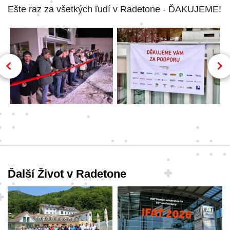
Ešte raz za všetkých ľudí v Radetone - ĎAKUJEME!
Ďalší Život v Radetone