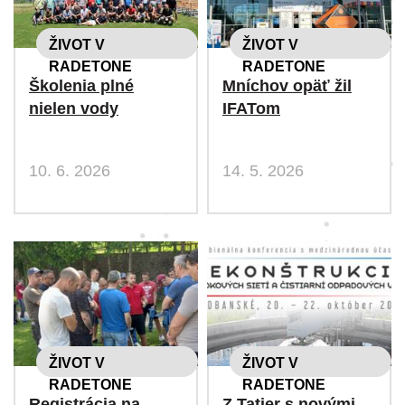
ŽIVOT V
ŽIVOT V
RADETONE
RADETONE
Školenia plné
Mníchov opäť žil
nielen vody
IFATom
10. 6. 2026
14. 5. 2026
ŽIVOT V
ŽIVOT V
RADETONE
RADETONE
Registrácia na
Z Tatier s novými