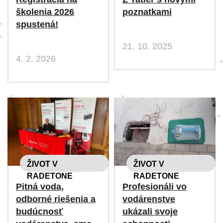
školenia 2026
poznatkami
spustená!
21. 10. 2025
4. 2. 2026
ŽIVOT V
ŽIVOT V
RADETONE
RADETONE
Pitná voda,
Profesionáli vo
odborné riešenia a
vodárenstve
budúcnosť
ukázali svoje