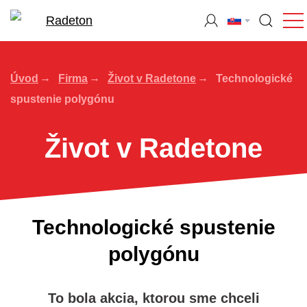
Úvod
Firma
Život v Radetone
Technologické
spustenie polygónu
Život v Radetone
Technologické spustenie
polygónu
To bola akcia, ktorou sme chceli