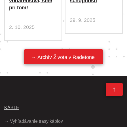
vodárenstva, sme
schopnosti
pri tom!
29. 9. 2025
2. 10. 2025
Archív Života v Radetone
↑
KÁBLE
Vyhľadávanie trasy káblov