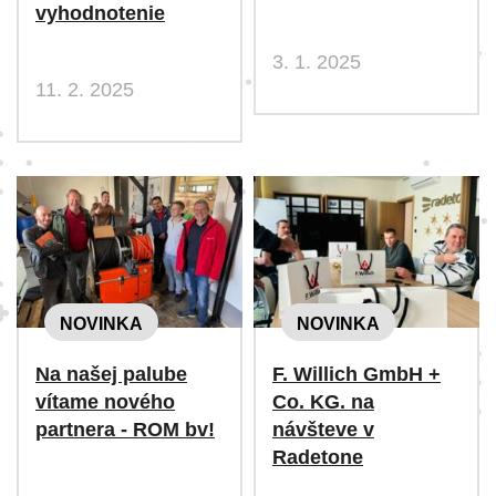
vyhodnotenie
3. 1. 2025
11. 2. 2025
NOVINKA
NOVINKA
Na našej palube
F. Willich GmbH +
vítame nového
Co. KG. na
partnera - ROM bv!
návšteve v
Radetone