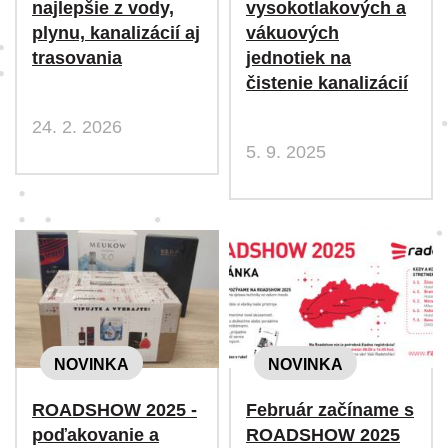
najlepšie z vody,
vysokotlakových a
plynu, kanalizácií aj
vákuových
trasovania
jednotiek na
čistenie kanalizácií
24. 2. 2026
5. 9. 2025
NOVINKA
NOVINKA
ROADSHOW 2025 -
Február začíname s
poďakovanie a
ROADSHOW 2025