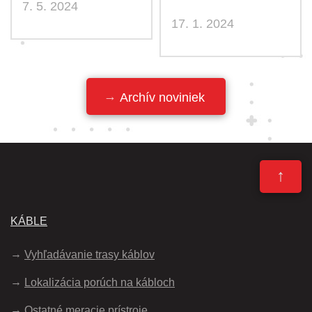
7. 5. 2024
17. 1. 2024
Archív noviniek
↑
KÁBLE
Vyhľadávanie trasy káblov
Lokalizácia porúch na kábloch
Ostatné meracie prístroje