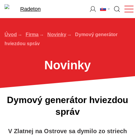
Úvod
Firma
Novinky
Dymový generátor
hviezdou správ
Novinky
Dymový generátor hviezdou
správ
V Zlatnej na Ostrove sa dymilo zo striech