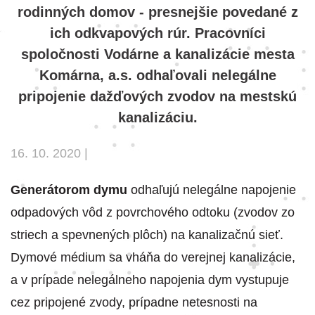
rodinných domov - presnejšie povedané z
ich odkvapových rúr. Pracovníci
spoločnosti Vodárne a kanalizácie mesta
Komárna, a.s. odhaľovali nelegálne
pripojenie dažďových zvodov na mestskú
kanalizáciu.
16. 10. 2020 |
Generátorom dymu
odhaľujú nelegálne napojenie
odpadových vôd z povrchového odtoku (zvodov zo
striech a spevnených plôch) na kanalizačnú sieť.
Dymové médium sa vháňa do verejnej kanalizácie,
a v prípade nelegálneho napojenia dym vystupuje
cez pripojené zvody, prípadne netesnosti na