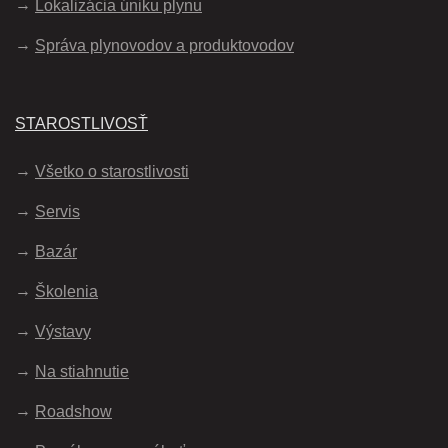
Lokalizácia úniku plynu
Správa plynovodov a produktovodov
STAROSTLIVOSŤ
Všetko o starostlivosti
Servis
Bazár
Školenia
Výstavy
Na stiahnutie
Roadshow