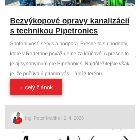
Bezvýkopové opravy kanalizácií
s technikou Pipetronics
Spoľahlivosť, servis a podpora. Presne to sú hodnoty,
ktoré v Radetone považujeme za kľúčové. A presne to
je aj synonymum pre Pipetronics. Najdôležitejšie však
je, že počúvajú priamo vás – ľudí z terénu....
celý článok
Ing. Peter Maňko | 2. 4. 2026