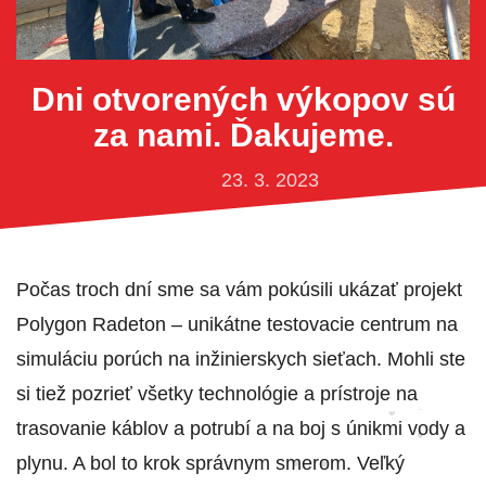
Dni otvorených výkopov sú
za nami. Ďakujeme.
23. 3. 2023
Počas troch dní sme sa vám pokúsili ukázať projekt
Polygon Radeton – unikátne testovacie centrum na
simuláciu porúch na inžinierskych sieťach. Mohli ste
si tiež pozrieť všetky technológie a prístroje na
trasovanie káblov a potrubí a na boj s únikmi vody a
plynu. A bol to krok správnym smerom. Veľký