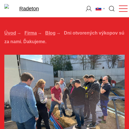
Úvod
Firma
Blog
Dni otvorených výkopov sú
za nami. Ďakujeme.