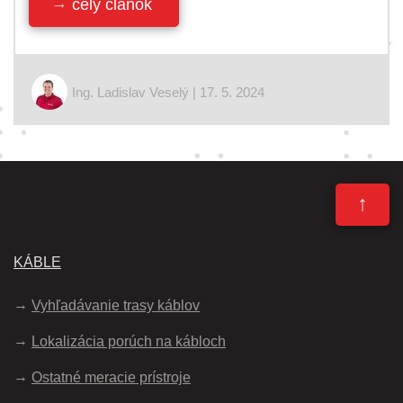
celý článok
Ing. Ladislav Veselý | 17. 5. 2024
↑
KÁBLE
Vyhľadávanie trasy káblov
Lokalizácia porúch na kábloch
Ostatné meracie prístroje