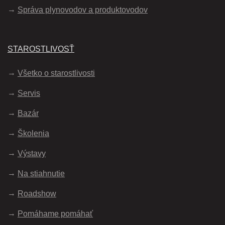
Správa plynovodov a produktovodov
STAROSTLIVOSŤ
Všetko o starostlivosti
Servis
Bazár
Školenia
Výstavy
Na stiahnutie
Roadshow
Pomáhame pomáhať