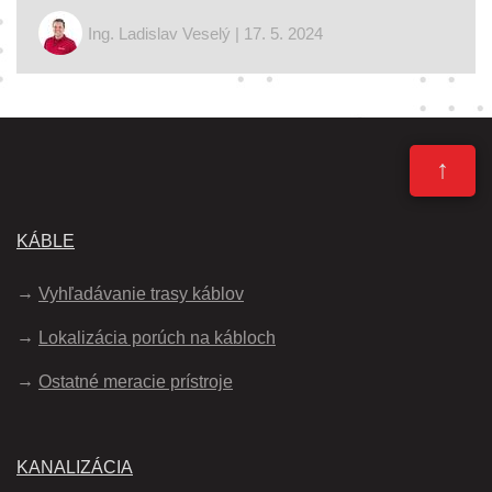
Ing. Ladislav Veselý | 17. 5. 2024
↑
KÁBLE
Vyhľadávanie trasy káblov
Lokalizácia porúch na kábloch
Ostatné meracie prístroje
KANALIZÁCIA