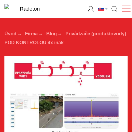
Úvod
Firma
Blog
Privádzače (produktovody)
POD KONTROLOU 4x inak