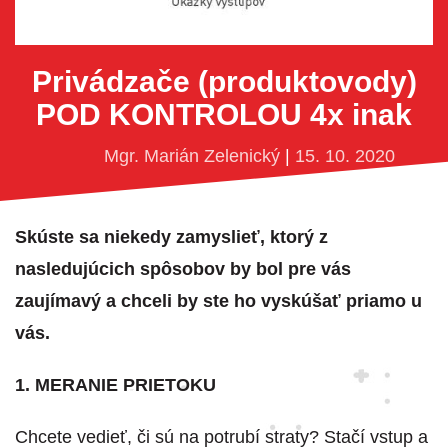
Privádzače (produktovody)
POD KONTROLOU 4x inak
Mgr. Marián Zelenický
|
15. 10. 2020
Skúste sa niekedy zamyslieť, ktorý z
nasledujúcich spôsobov by bol pre vás
zaujímavý a chceli by ste ho vyskúšať priamo u
vás.
1. MERANIE PRIETOKU
Chcete vedieť, či sú na potrubí straty? Stačí vstup a