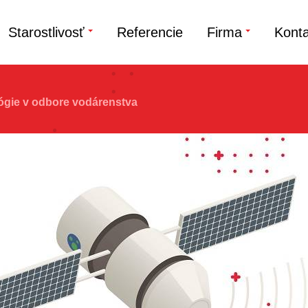
Starostlivosť
Referencie
Firma
Konta
ógie v odbore vodárenstva