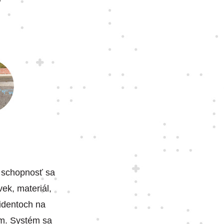
á schopnosť sa
ek, materiál,
cidentoch na
ím. Systém sa