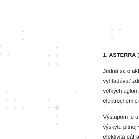
1. ASTERRA
Jedná sa o akt
vyhľadávať zd
veľkých aglome
elektrochemick
Výstupom je ur
výskytu pitne
efektivita pát