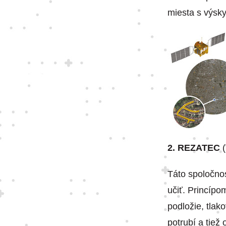
miesta s výsky
2. REZATEC
Táto spoločnos
učiť. Princípo
podložie, tlak
potrubí a tiež