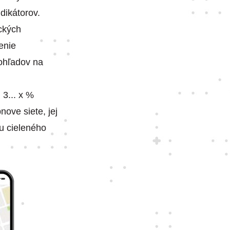
dikátorov.
ických
enie
ohľadov na
 3... x %
nove siete, jej
nu cieleného