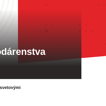
odárenstva
 svetovými