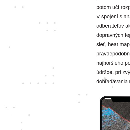
potom učí rozp
V spojení s an
odberateľov a
dopravných te
sieť, heat mapy
pravdepodobnos
najhoršieho po
údržbe, pri zv
dohľadávania 