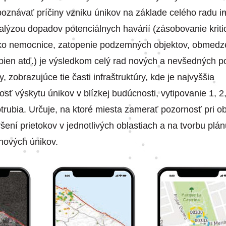
oznávať príčiny vzniku únikov na základe celého radu in
alýzou dopadov potenciálnych havárií (zásobovanie krit
ko nemocnice, zatopenie podzemných objektov, obmedz
pien atď.) je výsledkom celý rad nových a nevšedných p
, zobrazujúce tie časti infraštruktúry, kde je najvyššia
ť výskytu únikov v blízkej budúcnosti, vytipovanie 1, 2,
trubia. Určuje, na ktoré miesta zamerať pozornosť pri ob
ýšení prietokov v jednotlivých oblastiach a na tvorbu plá
nových únikov.