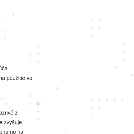
lúča
na použitie vo
.
ozrivé z
e zvyšuje
 priamo na