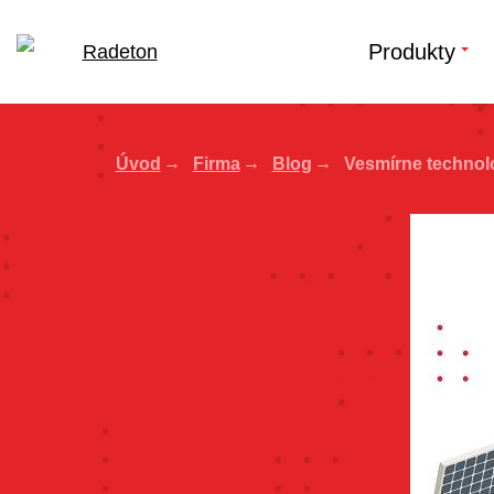
Produkty
Úvod
Firma
Blog
Vesmírne technol