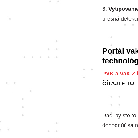
6.
Vytipovani
presná detekc
Portál vak
technológ
PVK a VaK Zlí
ČÍTAJTE TU
.
Radi by ste to
dohodnúť sa na