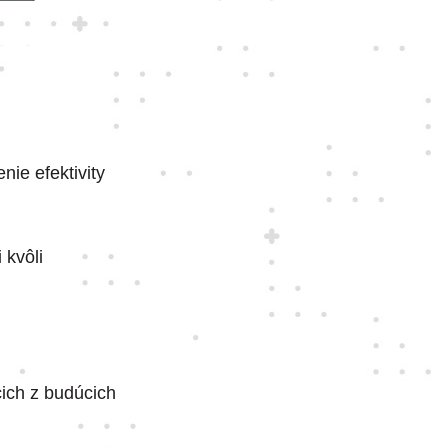
ie efektivity
 kvôli
cich z budúcich