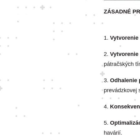
ZÁSADNÉ PR
1.
Vytvorenie
2.
Vytvorenie
pátračských tí
3.
Odhalenie 
prevádzkovej s
4.
Konsekvenč
5.
Optimalizác
havárií.