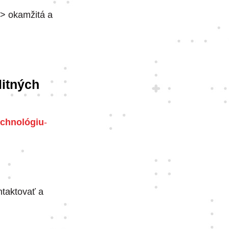
> okamžitá a
litných
technológiu
-
ntaktovať a