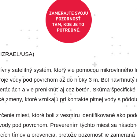
(IZRAEL/USA)
ívny satelitný systém, ktorý vie pomocou mikrovlnného 
roje vody pod povrchom až do hĺbky 3 m. Bol navrhnutý 
ráciách a vie preniknúť aj cez betón. Skúma špecifické
é zmeny, ktoré vznikajú pri kontakte pitnej vody s pôdou
čenie miest, ktoré boli z vesmíru identifikované ako pod
j vody pod povrchom. Preverením týchto miest sa násobn
racích tímov a prevencia, pretože pozornosť je zameraná