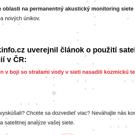
e oblasti na permanentný akustický monitoring siete
ia nových únikov.
info.cz uverejnil článok o použití sate
ií v ČR:
n v boji so stratami vody v sieti nasadili kozmickú 
 vyskúšali? Chcete sa dozvedieť viac? Neváhajte nás ko
 satelitnej analýze vašej siete.