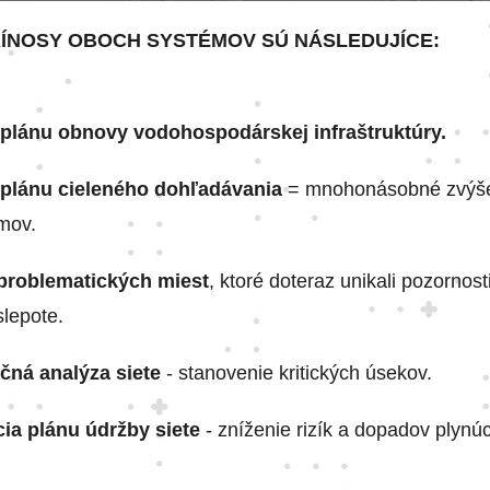
ÍNOSY OBOCH SYSTÉMOV SÚ NÁSLEDUJÍCE:
 plánu obnovy vodohospodárskej infraštruktúry.
 plánu cieleného dohľadávania
= mnohonásobné zvýšen
mov.
problematických miest
, ktoré doteraz unikali pozornosti
lepote.
ná analýza siete
- stanovenie kritických úsekov.
ia plánu údržby siete
- zníženie rizík a dopadov plynú