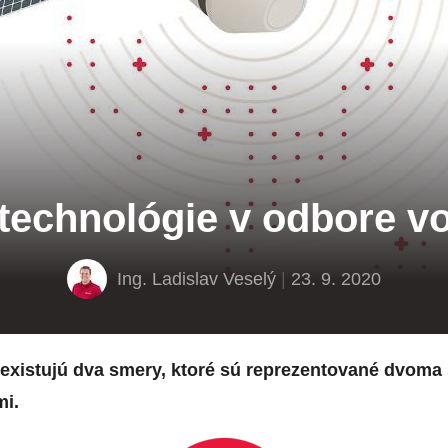
technológie v odbore v
Ing. Ladislav Veselý
|
23. 9. 2020
 existujú dva smery, ktoré sú reprezentované dvoma
i.