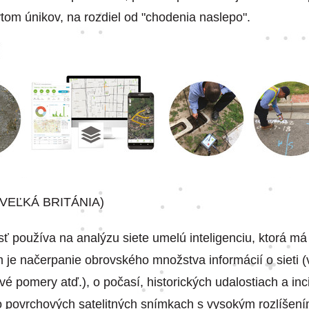
tom únikov, na rozdiel od "chodenia naslepo".
(VEĽKÁ BRITÁNIA)
ť používa na analýzu siete umelú inteligenciu, ktorá m
m je načerpanie obrovského množstva informácií o sieti (v
ové pomery atď.), o počasí, historických udalostiach a in
 o povrchových satelitných snímkach s vysokým rozlíšen