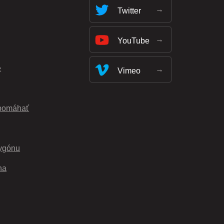
Twitter
YouTube
e
Vimeo
pomáhať
ygónu
na