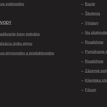
áva vodovodov
Bazár
Školenia
OVODY
Výstavy
Na stiahnuti
adávanie trasy potrubia
Roadshow
lizácia úniku plynu
Pomáhame 
va plynovodov a produktovodov
Roadshow
Zázemie pol
Klientska zó
Fórum