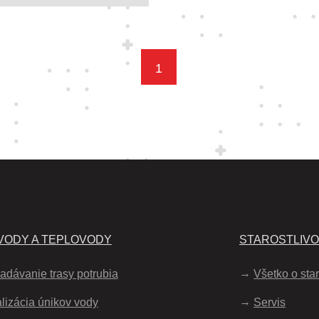
1
ODY A TEPLOVODY
STAROSTLIV
adávanie trasy potrubia
Všetko o star
lizácia únikov vody
Servis