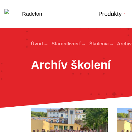
Produkty
Úvod
Starostlivosť
Školenia
Archív
Archív školení