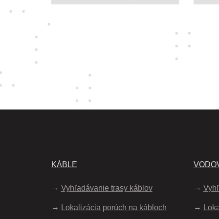
KÁBLE
VODOV
Vyhľadávanie trasy káblov
Vyhľ
Lokalizácia porúch na kábloch
Loka