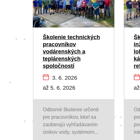
Školenie technických
Šk
pracovníkov
in
vodárenských a
lo
teplárenských
ká
spoločností
re
3. 6. 2026
až 5. 6. 2026
až
Odborné školenie určené
Od
pre pracovníkov, ktorí sa
pr
zaoberajú vyhľadávaním
po
únikov vody, systémom...
lo