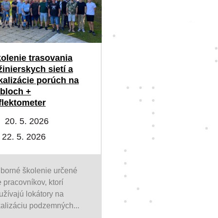
olenie trasovania
žinierskych sietí a
kalizácie porúch na
bloch +
flektometer
20. 5. 2026
 22. 5. 2026
borné školenie určené
e pracovníkov, ktorí
užívajú lokátory na
kalizáciu podzemných...