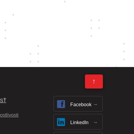
↑
OSŤ
Facebook
ostlivosti
LinkedIn